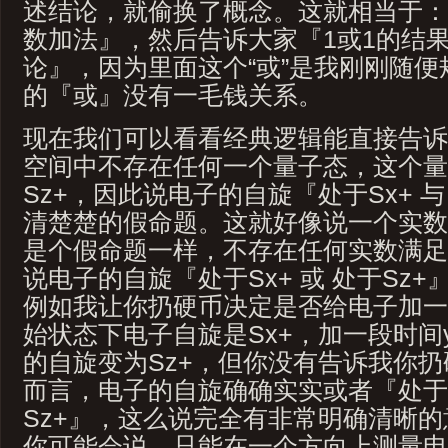
述结论，就偷换了概念。这就相当于：
数加法』，然后告诉大家『1或1的结
论』，因为里面这个“或”是我刚刚随
的『或』没有一毛钱关系。
现在我们可以看看经典逻辑能直接告诉我们
空间中不存在任何一个量子态，这个量
Sz+，因此说电子的自旋『处于Sx+ 与
清楚楚的假命题。这就好像说一个实数
是个假命题一样，不存在任何实数满足
说电子的自旋『处于Sx+ 或 处于Sz
例如我让你扔硬币决定是否给电子加一
始状态下电子自旋是Sx+，加一段时间
的自旋变为Sz+，但你没有告诉我你
而言，电子的自旋确确实实或者『处于
Sz+』，这么说完全有非常明确清晰
你可能会说，只能在一个方向上测量电