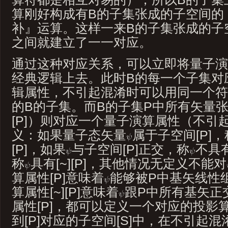
算刚好构成有B的子集张成的子空间的
补』运算。这样一来B的子集张成的子
之间就建立了一一对应。
通过这种对应关系，可以立即将量子演
经典逻辑上去。此时B的每一个子集对
辑属性，不引起混淆时可以用同一个符
的B的子集。而B的子集P中所有矢量
[P]）则对应一个量子演算属性（不引起
义：如果量子态矢量
属于子空间[P]，
[P]，如果
与子空间[P]正交，称
不具
称
具有[~][P]，其他情况无定义不能对
算属性[P]意味着
能够被P中基矢线性
算属性[~][P]意味着
跟P中所有基矢正
属性[P]，都可以定义一个对应的投影
到[P]对应的子空间[S]中，在不引起