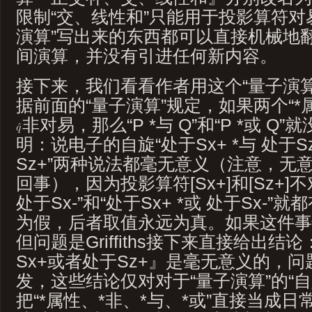
限制“交、线性和”只能用于投影算符对
演算”写出来的东西都可以直接机械地翻译
间演算，并没有引进任何新内容。
接下来，我们看看作者用这个“量子演
据前面的“量子演算”规定，如果两个“*
非对易，那么“P *与 Q”和“P *或 
明：说电子的自旋“处于Sx+ *与 处于Sz+
Sz+”两种说法都毫无意义（注意，无
回事），因为投影算符[Sx+]和[Sz+]不
处于Sx-”和“处于Sx+ *或 处于Sx-
为假，后者取值永远为真。如果这件事
但问题是Griffiths接下来直接给出
Sx+或者处于Sz+』是毫无意义的，问
发，这些结论仅对对于“量子演算”的“
把“*属性、*非、*与、*或”直接当成