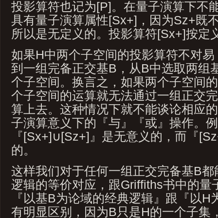
投影算符也记为[P]。在量子演算下不
具有量子演算属性[Sx+]，因为Sz+既不
所以是无定义的。投影算符[Sx+]按定义就是
如果H中两个子空间的投影算符不对易
到一组完备正交基B，从B中选取两组
个子空间。换言之，如果两个子空间的
个子空间的运算就无法通过一组正交完
算上去。这种情况下就不能谈论相应的
子演算意义下的『与』『或』操作。例
『[Sx+]∪[Sz+]』是无意义的，而『[Sz
的。
这样我们对于任何一组正交完备基B都
逻辑的等价对应，跟Griffiths书中
『以基B为论域的经典逻辑』跟『以H
有明显区别，因为B只是H的一个子集