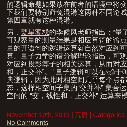
的逻辑命题如果放在前者的语境中将变
下我们要特别避免混淆这两种不同论域的逻辑
第四章就有这种混淆。
另，
繁星客栈
的季候风老师指出：“量
可观察量的测量结果是相应算符的谱点
量的开语句的逻辑运算就自然对应到可
算。量子力学的谱分解理论指出，可观察
对应到投影算子的相关运算，从而对应
和，正交补”。” 量子逻辑可以在
趋于
典逻辑，因为此时相空间几乎每个点都
态，这样相空间子集的“交并补” 集合运算就
空间的 “交，线性和，正交补” 运算来
November 19th, 2013 | 荒唐 | Categories
No Comments