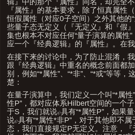
辑』中的那个『属性』同名，却完全不
『属性』的基本要求，除了恒真属性（对应
恒假属性（对应0子空间）之外其他的“
些量子态无定义（『无定义』和『假』
集也根本不对应任何“量子演算的属性
应一个『经典逻辑』的『属性』。在我
在接下来的讨论中，为了防止混淆，我
跟『经典逻辑』中重名的概念前面都加上
别，例如“*属性”、“*非”、“*或”等
楚：
在量子演算中，我们定义一个叫“*属性”
性P”，都对应体系Hilbert空间的一
于S，我们就说
具有“*属性P”，如果
说
具有“*属性*非P”，对于其他即不
态，我们直接规定P无定义。注意，『