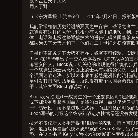
技术左右天下大势
同人于野
（《东方早报-上海书评》，2011年7月24日，报
我们常常相信历史前进的冥冥之中存在一些逆之者亡，
就算真有这样的大势，也很少有人能正确地预见到。
体，电话和电报这些通信技术的进步使得各国能够充
都认为天下大势是和平。他们在二十世纪之初预言欧
但是也不能说天下大势不存在，或者不可预测。实际上，
Bloch在1898年出了一套六卷本著作《未来战争的
枪意义的人。Block说，机关枪的出现使得传统的步
一个战壕里的士兵比地面上的士兵有四倍的优势。这
个强国速战速决，所以未来战争必然是漫长的消耗战
至引发其国内动荡革命，所以没有哪个大国会愚蠢到
平，其它方面Bloch都说对了。
Bloch没有预测到一战发生的一个重要原因可能是
况下却没有引起各国军方足够的重视。军队仍然习惯
一种防守性，而不是进攻性武器，而且打仗的时候的确
Bloch写书的时候这个终极陆战进攻性武器还没有
技术不仅仅对人类生活提供辅助性的帮助，而且可以
势。最近堪称是当代技术思想家的Kevin Kelly，出了一
势。在这本书里 Kelly 认为技术的发展正在变得