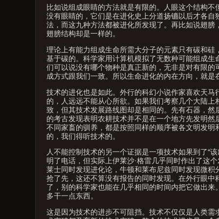
比如说组成眼睛的方法就是有限的。人眼这个结构不但
没有眼睛的，它们是在进化史上分道扬镳以后才各自
法，而这九种方法都被进化所发现了。再比如说翅膀
翅膀结构却是一样的。
理论上有能力组成生命所需大分子的元素只有碳和硅
基于碳的。科学家用计算机模拟了无数种可能组成生
们可以说没有哪个物种是真正新的，无非是对有限的
成方式跟我们一致。所以生命进化的内在方向，就是
技术的进化也是如此。外行的科幻小说作家喜欢天马行
的，人远远不能从心所欲。如果我们考察几个大陆上
致，但其技术发展路线图却是相同的。先有石器，然
的考古发现表明农耕技术并不是在一个地方先发明然
不同家畜的驯养，都是按照同样的顺序被各文明发明
的，我们得听技术的。
人不能控制技术的另一个证据是一项技术如果到了“该
明了电话，但实际上伊莱沙·格雷几乎同时作出了这
莱士同时发现进化论，牛顿和莱布尼兹同时发现微积分。
抢了先，这还不算没有报告的同时发现。在外行眼中
了，别的科学家也能在几乎相同的时间内把它做出来
多干一点东西。
这是因为技术的进步不可阻挡。技术不仅仅是人类需