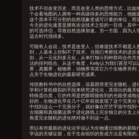
技术不但改变历史，而且改变人类的思维方式，比如
个会看地图的人拥有一种高级得多的思维能力，他能
这个原本不可分割的自然现象变成可计量的单位，而
今天的进化速度是拥有农业技术之前的一百倍，其中
的可选伴侣，导致自然选择加速。另一方面，因为人
远古时代强得多。
可能有人会说，技术是改变人，但难道技术不都是人
到，人基本上控制不了技术。当我们考察技术的进步
别，从一元化到多元化，从单打独斗到种群间合作共
法的排列组合。从这个角度，Kelly认为我们甚至可以
界，真菌界，植物界，动物界等其它六个生物界并列
点关于生物进化的最新研究成果。
传统教科书中的自然选择，说基因突变完全随机，进
学和计算机模拟的手段来研究进化论，其得出的最关
特殊蛋白质，它的作用是把眼睛接收到的光能变成电
好的，生物进化早在几十亿年前就发现了这个完美分
中找到这么一个完美分子，就好像在茫茫宇宙中找到
古细菌和真细菌这两个进化路线上完全独立的分支上
角度完全随机的进化绝对做不到这一点。
所以有些最新的进化论学说认为生物通过细胞的新陈
学说的关键证据，在于生命组织的形成方法是有限的