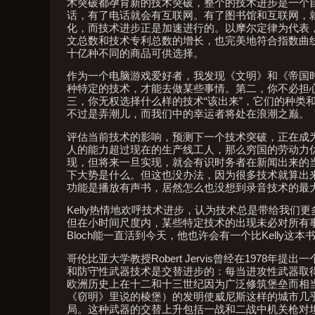
术突破都孕育新的技术突破，整个的技术进步是一个
话，有了电话就会有互联网。有了图书馆和互联网，
化，而技术进步正是加速进行的。以摩尔定律为代表，微
文总数和技术专利总数的增长，也完美地符合指数曲线
十亿种不同的商品可供选择。
作为一个电脑游戏爱好者，我发现《文明》和《帝国
种特定的技术，才能去做某些事情。第二，你不必担
三，你无权选择什么样的技术“该出来”，它们的种类和
不过是弄潮儿，而我们中的幸运者将处在浪潮之巅。
评估当前技术的影响，预测下一个技术突破，正在成
人的能力超过现在的生产线工人，那么穷国的劳动力
现，但将来一旦实现，就会有识时务者在新闻出来的
下大势是什么。但这也没办法，因为很多技术就算出
功能是播放有声书，居然怎么也没想到录音技术的最
Kelly热情地欢呼技术进步，认为技术总是带给我
但在小时间尺度内，某些特定技术的出现未必对所有事
Bloch能一直活到今天，他也许会有一个比Kelly
哥伦比亚大学教授Robert Jervis曾经在1978
和防守性武器技术是交替进步的：每当进攻性武器取
欧洲历史上在十二和十三世纪因为广泛修筑堡垒而相
《窃明》里说的棱堡）的发明使威尼斯这样的城市几
局。这种武器的交替上升包括一战和二战中机关枪对