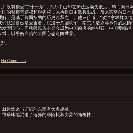
并没有接受“
二十一条
”，而孙中山却在护法运动失败后，转而向日
全国的警察管辖权和税务权，以换得日本派兵出战，后来甚至向日本
理解，是基于片面扭曲的历史诠释之上。他评价道，“政治家对群众
我们认定自己是受害者，沉浸于八国联军、南京大屠杀等事件的悲情
激发爱国心，但狭隘民族主义会成为中国前进的绊脚石。中国要崛起
束缚，以平衡自信的大国心态走向世界。”
误”。
:
No Comments
，就是拿来当证据的东西有太多胡扯。
，很暧昧地混淆了选择的非随机和变异的随机性。