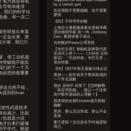
了电力就会有电
by a certain god
会导致加速演
其实我既不需要婚姻，也不需要
内，我们的科学论
爱情
歌曲，和一百二
【转】不同寻常的数
上海交大暑期邀请著名美籍华裔
须先研发出来某
理论物理学家 徐一鸿（Anthony
Zee）教授讲量子场论。
一定会出来。第
同大潮，我们只
自然数的Peano公理系统
【专栏文章】智能机器将取代甚
至消灭人类？——《大科技 百科
破，使工业机器
新说》『无信仰者』专栏文章，
种突破能不能实
请勿转载
我们的下一个天
【转】1927年第五届索尔维会议
他设想的最重要
黑洞——初学者关于黑洞形成的
一个常见误解
我在 @知乎 回答了【怎样解释
上讲这当然不错，
「薛定谔的猫」，能让一个没有
到的Ivan
高中数学基础的人理解？】
我求得的全新Einstein场方程精
确解
上进攻性武器技术
黑洞，要么无法形成，要么不会
就会减少。比如
蒸发。
（也就是小说
量子逻辑？仅仅是名字叫做逻辑
炮才出来打破僵
而已。
和平年代。根据