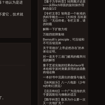
【量子力学科普】转两圈才还原
性武器？他认为是进
——从Bloch球面的旋转操作理
解自旋1/2
【专栏文章】智商是一个标准的
不爱它，技术就
伪科学概念——《大科技 百科新
说》『无信仰者』专栏文章，请
勿转载
解释一下扩散方程
万能挡箭牌集锦
Bernoulli’s principle，可压缩和
不可压缩流体
关于哥德尔“上帝必然存在”的本
体论证明。
对一道关于三扇门赌局的概率问
题的解答
量子芝诺实验的结果disfavor哥
本哈根学派对测量原理的波函数
坍塌诠释
一本好书中流露出的傲慢与偏见
【休闲娱乐】八一八电影《少年
π的奇幻漂流》
【流言终结】一个广为流传的关
于爱因斯坦与佛教的谎言
了。
【数学科普】数系为什么要一次
又一次地扩充？