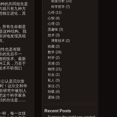
制度分析
(10)
物种的共同祖先是
科学哲学
(7)
共就只有九种方
心得
(11)
然独立进化，其
心智
(4)
心理
(2)
，所有生命都是
恶趣味
(3)
是这种结构。我
技术
(3)
惊讶地发现其组
样。
博客技术
(2)
收藏
(2)
能性也是有限
数学
(26)
步的先后不一
时评
(2)
缝纫技术。最新
种工具，乃至于
灵感
(2)
技术不听我们
物理
(21)
社会
(1)
私人
(3)
在公认是贝尔发
小时！达尔文和华
算法
(7)
经在研究中被别人
转载
(4)
把这个科学家杀
逻辑
(3)
好的办法是……
Recent Posts
一样，每一次技
Suppose the world was created