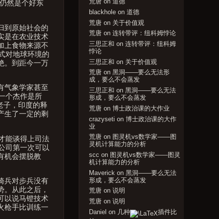
荒唐
on
道德
术仍然是个好东
blackhole
on
道德
荒唐
on
关于价值观
归到原始社会的
荒唐
on
连转带评：纽科姆悖论
实是在农业技术
三思正和
on
连转带评：纽科姆
加上食物来源不
悖论
式对地球环境的
三思正和
on
关于价值观
绝。到距今一万
荒唐
on
黑洞——要么无法形
成，要么不会蒸发
有气象学家甚至
三思正和
on
黑洞——要么无法
一个杰作是所
形成，要么不会蒸发
老子，印度的释
荒唐
on
博士政治课的大作业
产生了一定的剩
crazyseti
on
博士政治课的大作
业
荒唐
on
图灵机vs数学家——图
，才能谈得上司法
灵机计算能力的分析
公司第一次可以
scc
on
图灵机vs数学家——图灵
有机会摆脱教
机计算能力的分析
Maverick
on
黑洞——要么无法
形成，要么不会蒸发
骑兵对步兵没有
势。从此之后，
荒唐
on
说明
可以说马镫技术
荒唐
on
说明
火枪手比训练一
Daniel
on
几种
插件比