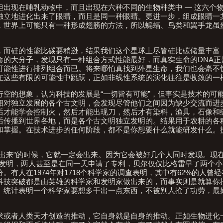
出现在哺乳动物中，而且出现在六种不同的生物种类中 — 这六个
独立地进化出来了眼睛，而且是同一种眼睛。更进一步，组成眼睛一
，世界上可能只有一种形成翅膀的方法，所以蝙蝠、鸟类和翼手龙虽
，而硅的性能比碳要稍逊，结果我们这个星球上尽管硅比碳储量丰富
命的大分子，发现只有一种组合方式性能最好，而真实生命的DNA正
可能性进行排列组合而已。将来哪怕真找到外星生命，我们也会毫不
在这些有限的可能性中跳跃，正如非线性系统的演化往往是收敛的一
空的想象，认为科技的发展是“一切皆有可能”，但事实是技术的可
相对独立发展的各个古文明，会发现尽管他们之间因为缺少交流而进
后才能学会控制火，然后才能出现刀，然后才有染料，渔具，石像和
后传播到世界各地，而是各个古文明独立发明的。结果用于农耕的各
和掌握。在技术进步的任何阶段，都不是你想要什么就能研发什么。
出来”的时候，它就一定会出来。因为它会被好几个人同时发现。现
个发明，两人甚至是在同一天申请了专利，贝尔仅仅比格雷早了两个
有人在1974年对1718个科学家的调查表明，其中有62%的人曾
科技突破都是由英雄的科学家和发明家做出来的，而事实则是就算你
。统计表明一个科学家要想多干出一点东西，不被别人抢了功劳，最
求或者人类天才创造的推动，它自身就是自身的推动。正如生物进化