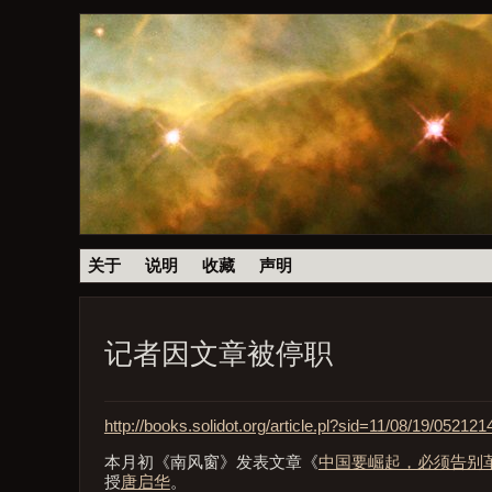
关于
说明
收藏
声明
记者因文章被停职
http://books.solidot.org/article.pl?sid=11/08/19/0521
本月初《南风窗》发表文章《
中国要崛起，必须告别
授
唐启华
。