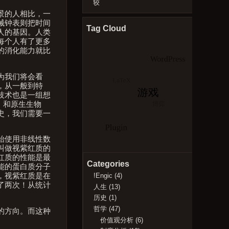
较
景的人相比，一
械钟表则把时间
Tag Cloud
人的基因。人类
每个人有了更多
的消化能力就比
为我们将会看
，从一般到特
技术也是一组想
”，和原生生物
史，我们需要一
始使用非线性数
叫做视紫红质的
红质的性能是最
Categories
能的蛋白质分子
!Engic
(4)
，视紫红质是在
了两次！从统计
人生
(13)
历史
(1)
哲学
(47)
的方向。而这种
价值观分析
(6)