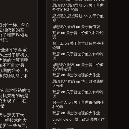
思想吧的思想导航
on
关于普世
价值的种种论调
思想吧的思想导航
on
关于价值
观
必分”一样。然而
思想吧的青屿
on
关于价值观
互相依赖的整
荒唐
on
关于普世价值的种种论
分子和商界领袖
调
世纪。
帮运工
on
关于普世价值的种种
论调
个业余军事学家，
荒唐
on
关于普世价值的种种论
世界上最了解机关
调
因为他的计算表明
思想吧的吧友
on
关于普世价值
都不可能对另一
的种种论调
战国的经济，甚
荒唐
on
博士政治课的大作业
事实证明除了和
思想吧的青屿
on
博士政治课的
大作业
在它非常畅销的情
荒唐
on
关于普世价值的种种论
到机关枪的确是
调
出现了 — 在
另一个人
on
关于普世价值的种
有错。
种论调
荒唐
on
博士政治课的大作业
势决定天下大
blackhole
on
博士政治课的大作
绘了一幅技术的大
业
想要”一些东西。