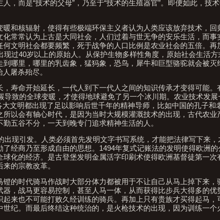
人，而是“技术的父母”，乃至于“技术的生殖器官”。即便如此，技
变暖和核辐射，使得有些极端环保主义者认为人类应该放弃技术，回
文化常常认为上古是大同社会，人们过着与世无争的安乐生活，而事
任何文明社会都要频繁，死于战争的人口比例是农业社会的五倍。再
出现过40岁以上的原始人。从保护生物多样性角度，原始社会生活方
走到哪里，哪里的乳齿象，猛犸象，恐鸟，犀牛和巨型骆驼就会被灭
始人屠杀殆尽。
长，寿命开始延长，一代人到下一代人之间的知识传承才变得可能。
化碳导致的全球变暖，才使得地球避免了另一个冰川期。农业技术发展
间，各大文明都出现了足以影响后世千年的精神导师，比如中国的孔子和
之所以会有轴心时代，是因为当时大规模灌溉技术的出现，古代农业
不勤五谷不分，一天到晚专门追求精神生活的人。
技术的出现引发。人类必须首先发明文字书写系统，才能把法律写下来
了经商乃至形成自由的思想。1494年复式记账法的发明使得欧洲的
全球化的经济。是古登堡发明金属活字印刷术使得欧洲基督徒第一次
后来的宗教改革。
马镫的时代骑马作战时大部分体力都被用于不让自己从马上掉下来，
武器，战马更容易控制，甚至人马一体，从而获得比步兵大得多的优
织起来也不可能打败久经训练的骑兵。再加上只有贵族才买得起马，
中世纪。而最后终结这种统治的，是火枪技术的出现，因为训练一个