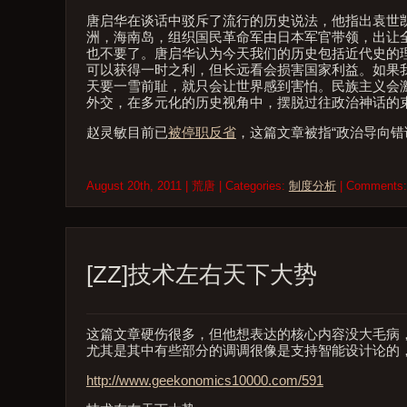
唐启华在谈话中驳斥了流行的历史说法，他指出袁世凯
洲，海南岛，组织国民革命军由日本军官带领，出让
也不要了。唐启华认为今天我们的历史包括近代史的
可以获得一时之利，但长远看会损害国家利益。如果
天要一雪前耻，就只会让世界感到害怕。民族主义会
外交，在多元化的历史视角中，摆脱过往政治神话的
赵灵敏目前已
被停职反省
，这篇文章被指“政治导向错
August 20th, 2011 | 荒唐 | Categories:
制度分析
| Comments
[ZZ]技术左右天下大势
这篇文章硬伤很多，但他想表达的核心内容没大毛病
尤其是其中有些部分的调调很像是支持智能设计论的
http://www.geekonomics10000.com/591