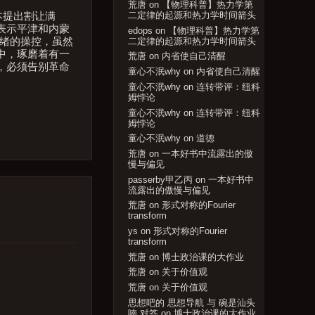
荒唐
on
【物理科普】热力学第
二定律的起源和热力学时间箭头
本提出割让满
表示平津和内蒙
edops
on
【物理科普】热力学第
二定律的起源和热力学时间箭头
情绪的操控，虽然
中，琢磨着有一
荒唐
on
内省使自己清醒
，必须告别革命
童心不泯why
on
内省使自己清醒
童心不泯why
on
连转带评：纽科
姆悖论
童心不泯why
on
连转带评：纽科
姆悖论
童心不泯why
on
道德
荒唐
on
一本好书中流露出的傲
慢与偏见
passerby甲乙丙
on
一本好书中
流露出的傲慢与偏见
荒唐
on
形式对称的Fourier
transform
ys
on
形式对称的Fourier
transform
荒唐
on
博士政治课的大作业
荒唐
on
关于价值观
荒唐
on
关于价值观
思想吧的 思想导航 与 碗是汕头
喃 对答
on
博士政治课的大作业