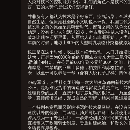
人类对技术的控制能力很小，我们的角色不是技术的主
西，它的大势总是让我们变得更好。
并非所有人都认为技术是个好东西。空气污染，全球
自然生活。但原始社会既不文明也不环保。我国古代
被发明之前的原始采集狩猎时代，部落之间的战争比
稳定，没有多少人能活过20岁，考古发掘中从来没有
破坏比现在还要严重。从原始人走出非洲开始，人类
年前的时候，地球上80%的大型哺乳动物种类都被原
也正是在这个时候，农业技术终于出现。人口开始增
认为，正是因为8000年前的早期农业带来大量二氧
谓“轴心时代”。在公元前600年到公元前300年之
迦摩尼，古希腊的亚里士多德，柏拉图和苏格拉底。
余，以至于可以养活一帮（像有人说孔子那样）四体
Kelly写道，人类社会组织每一次大的变革都由新
公正。是标准化货币的铸造使得贸易流通更广泛，鼓励
处理复杂的业务，直接开启了威尼斯的银行业，乃至
堂，直接阅读圣经，形成自己的理解，结果导致爆发
一个特别有意思而又影响深远的技术是马镫。在没有
速度以外的优势。而马镫让骑兵可以在马上从容使用
骑兵成为一个专业兵种，一群未经训练的平民就算组
直接带来了欧洲骑士制度、贵族封建统治、和漫长的
名骑兵容易得多。