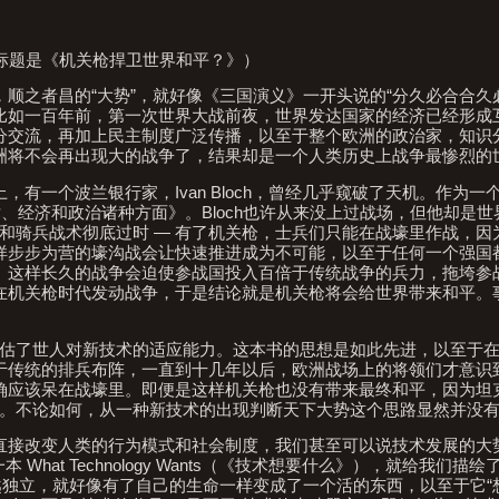
纸版标题是《机关枪捍卫世界和平？》）
顺之者昌的“大势”，就好像《三国演义》一开头说的“分久必合合久
比如一百年前，第一次世界大战前夜，世界发达国家的经济已经形成
分交流，再加上民主制度广泛传播，以至于整个欧洲的政治家，知识
洲将不会再出现大的战争了，结果却是一个人类历史上战争最惨烈的
有一个波兰银行家，Ivan Bloch，曾经几乎窥破了天机。作为一
技术、经济和政治诸种方面》。Bloch也许从来没上过战场，但他却是
兵和骑兵战术彻底过时 — 有了机关枪，士兵们只能在战壕里作战，
样步步为营的壕沟战会让快速推进成为不可能，以至于任何一个强国
。这样长久的战争会迫使参战国投入百倍于传统战争的兵力，拖垮参
在机关枪时代发动战争，于是结论就是机关枪将会给世界带来和平。
他高估了世人对新技术的适应能力。这本书的思想是如此先进，以至于
于传统的排兵布阵，一直到十几年以后，欧洲战场上的将领们才意识
应该呆在战壕里。即便是这样机关枪也没有带来最终和平，因为坦克
发明。不论如何，从一种新技术的出现判断天下大势这个思路显然并没
直接改变人类的行为模式和社会制度，我们甚至可以说技术发展的大
本 What Technology Wants（《技术想要什么》），就给我们描
越来越独立，就好像有了自己的生命一样变成了一个活的东西，以至于它“