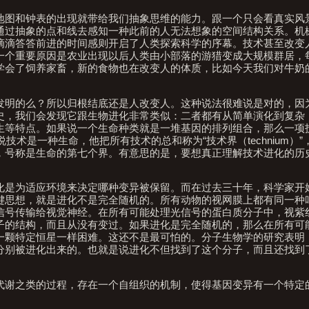
地图和钟表的出现就带给我们抽象思维的能力。跟一个只会看真实风
通过抽象的点和线去感知一种此前的人无法想象的空间结构关系。机
滴滴答答前进的时间感则开启了人类探索科学的序幕。技术甚至改变
一个重要原因是农业出现以后人类由小部落的游猎变成大规模群居，
学会了饲养家畜，新的食物也在改变人的体质，比如今天我们对牛奶
发明的么？所以归根结底还是人改变人。这种说法很难说是对的，因
史，我们会发现它跟生物进化非常类似：二者都有从简单演化到复杂
生等特点。如果说一个生命种类就是一堆基因的排列组合，那么一项
说技术是一种生命，他把所有技术的总和称为“技术界（technium）
，号称是生命的第七个界。有意思的是，要想真正理解技术进化的历
化是为适应环境来决定哪种变异被保留。而在过去三十年，科学家开
键思想，就是进化不是完全随机的。所有动物的视网膜上都有同一种
信号传输给视觉神经。在所有可能处理光信号的蛋白质分子中，视紫
子的结构，而且从没有变过。如果进化是完全随机的，那么在所有可
一颗特定恒星一样困难。这还不是最可怕的。分子生物学的研究表明
分别被进化出来的。也就是说进化不但找到了这个分子，而且还找到
代谢之类的过程，存在一个自组织的机制，使得基因变异有一个特定
。