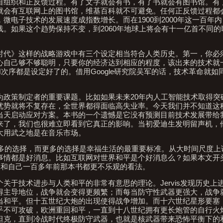
自组织和正反馈过程。有了文字就会有书，有了书就会有图书馆。有
就会有互联网上的图书馆，维基百科就不可避免。任何正反馈过程都
电子技术的发展速度成指数增长。而在1900到2000年这一百年
。如果这个趋势保持不变，到2060年地球上将会有十一亿首不同的
时代》这样的战略游戏中有三个设定相当符合人类历史。第一，你必
心自己够不够聪明，只要你的经济达到相应的程度，该出来的技术就
次序都是设定好了的。借用Google研究院吴军的话，技术革命就如
为政策制定者的重要课题。比如如果未来20年内人工智能技术取得突
优势就将不复存在，全世界都得面临高失业率。今天我们并不知道这
当天启动应对方案。本书的一个遗憾是它没有预测目前技术发展带给
来了，我们也很难立即看到它真正的影响。当初爱迪生发明留声机，
大用武之地是在音乐市场。
们更多的选择，而更多的选择是幸福生活的最重要标准。从大时间尺度
情都是好消息。比如互联网对世界和平是个好消息么？如果本文开头提
这本书和自己一百多年前那本书都更不乐观的看法。
年提出一个关于技术进步与人类和平的非常有意思的理论。Jervis发现历史
得主导地位，战争就会变得更频繁；而每当防守性武器更强大，战争
当和平。但十五世纪大炮的出现使得战争增加。而十六世纪星形要塞
乎不可攻破，欧洲重回和平，一直到十八世纪拥有更长炮管的自行火
坦克，直到冷战时代终极防守武器，也就是核武器带来恐怖平衡下的