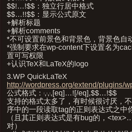
$$!…!$$：独立行居中格式
$$…!!$$：显示公式原文
+解析标题
+解析comments
*不可设置前景色和背景色，背景色自
*强制要求在wp-content下设置名为c
置可写权限
+认识TeX和LaTeX的logo
3.WP QuickLaTeX
http://wordpress.org/extend/plugins/w
公式格式：
,
,
,[eq]…![/eq],$$…!$$
支持的格式太多了，有时候很讨厌，不
序中的一段读取tag的正则表达式之中你
（且其正则表达式是有bug的，<tex>…
对）