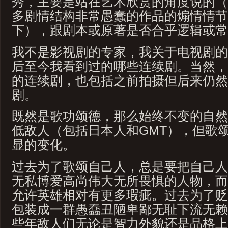
秀，主要是站在艺术欣赏的角度说的（
多剧情结构非常愚蠢的作品的煽情情节
下），跟剧本或原著是否合乎逻辑或常
我不是影视剧的专家，我关于电视剧的知
后至今我看到过的哪些连续剧。当然，不
的连续剧，也包括之前拍摄但后来仍然
剧。
既然是歌功颂德，那么始终不变的自然
低敌人（包括日本人和GMT），但歌
显的变化。
过去为了歌颂自己人，总是要把自己人
无私博爱高尚伟大无所畏惧的人物，而
允许英雄相对有更多瑕疵。过去为了贬
包装成一群愚蠢丑陋卑鄙无耻下流无赖
些年敌人们无论是智力外貌还是品格上