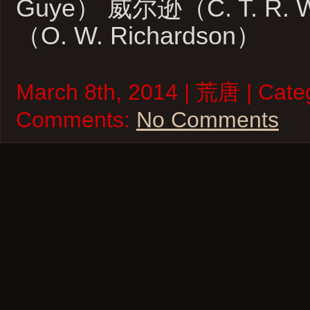
Guye） 威尔逊（C. T. R. 
（O. W. Richardson）
March 8th, 2014 | 荒唐 | Cate
Comments:
No Comments