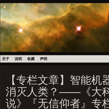
关于
说明
收藏
声明
【专栏文章】智能机
消灭人类？——《大科
说》『无信仰者』专