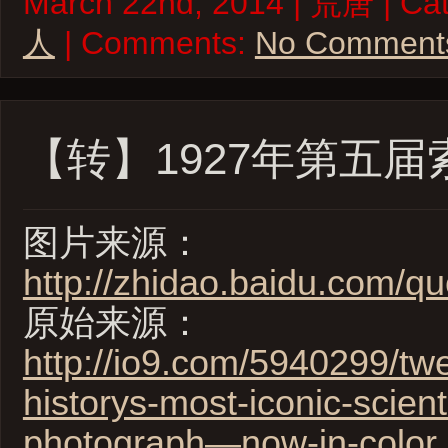
March 22nd, 2014 | 荒唐 | Cat
人
| Comments:
No Comment
【转】1927年第五
图片来源：
http://zhidao.baidu.com/q
原始来源：
http://io9.com/5940299/twe
historys-most-iconic-scient
photograph—now-in-color