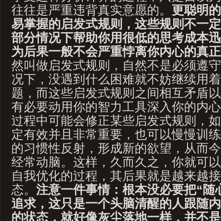
往往是严重违背真实意愿的。
更聪明的
易掌握的启发式规则，这些规则不一定
部分情况下帮助你用很低的思考成本迅
为后果一般不会严重悖离你内心的真正
然叫做启发式规则，自然不是必须遵守
况下，没遇到什么困难就不妨继续用着
题，而这些启发式规则之间相互矛盾以
有必要动用你的智力工具深入你的内心
过程中可能会修正某些启发式规则，如
定有效并且非常重要，也可以慢慢训练
的习惯性反射，形成新的欲望，从而今
经常动脑。这样，久而久之，你就可以
自我优化的过程，其后果就是越来越接
态。
注意一件事情：根本没必要把“随
追求，这只是一个头脑清醒的人跟随内
的状态，就好像灰尘落地一样，并不是