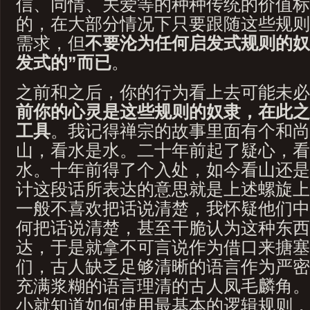
信、同情、关爱等的种种传统的价值标
的，在大部分情况下只要跟随这些规则
需求，但
不要沦为任何启发式规则的奴
发式的”而已
。
之前和之后，你的行为看上去可能未必
前你的心灵是这些规则的奴隶，在此之
工具
。我记得禅宗的故事里面有个和尚
山，看水是水。二十年前起了疑心，看
水。十年前得了个入处，如今看山还是
计这段话所表达的意思就是上述螺旋上
一般不喜欢把话说清楚，我怀疑他们中
何把话说清楚，甚至干脆认为这种东西
达，于是就拿不可言说作为借口来搪塞
们，古人缺乏足够清晰的语言作为严密
充满浆糊的语言理清的古人凤毛麟角。
小就知道如何使用最基本的逻辑规则，