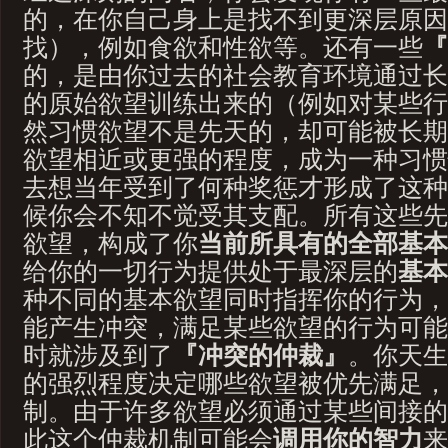
的，在你自己身上是找不到更深层原因
找），例如食欲和性欲等。还有一些
『
的，是由你过去的社会教育环境通过长
的原始欲望训练出来的（例如对某些行
然习惯欲望不是先天的，却可能被长期
欲望相近或更强的程度，成为一种习惯
去想当年受到了何种奖惩才形成了这种
候你会不知不觉受其支配。所有这些先
欲望，构成了你
当前所具有的全部基本
给你的一切行为提供处于最深层的
基本
种不同的基本欲望同时指挥你的行为，
能产生冲突，满足某些欲望的行为可能
时就涉及到了
『冲突的仲裁』
。你天生
的强烈程度决定哪些欲望被优先满足，
制。由于许多欲望必须通过某些间接的
此这个仲裁机制可能会
调用你的智力
来