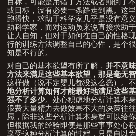
目标，可能是用错了方法或者颠倒了本
或目标，没有必要一条路走到黑。这里
跑得快，求助于科学家几乎是没有意义
助科学家，而对运动员来说直接求助于
让人自知，但对于如何在自己的性格现
行的训练方法调整自己的心性，是个很
知是不行的。
对自己的基本欲望有所了解，
并不意味
方法来满足这些基本欲望，那是毫无智
这样做（说不定婴儿都没这么蠢）。不
地分析计算如何才能最好地满足这些基
强不了多少
。处心积虑地分析计算本身
浪费大量精力去做效果不大的决策往往
愿，除非这些分析计算本身就可以给你
但根据我的经验即便是那些事事处心积
享受这种分析计算的过程，只是自以为