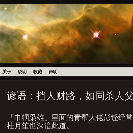
关于
说明
收藏
声明
谚语：挡人财路，如同杀人
『巾帼枭雄』里面的青帮大佬彭铿经常
杜月笙也深谙此道。