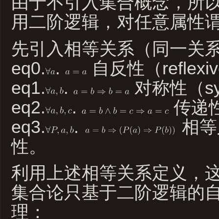
由于不引入集合概念，所
用二阶逻辑，对任意属性
先引入相等关系（同一关
eq0.
.
自反性（reflexi
eq1.
.
对称性（sym
eq2.
.
传递性（
eq3.
.
相等
性。
利用上述相等关系定义，
集合论只基于二阶逻辑的自然
理：