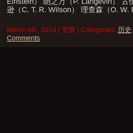
Einstein） 朗之万（P. Langevin） 古
逊（C. T. R. Wilson） 理查森（O. W. 
March 8th, 2014 | 荒唐 | Categories:
历史
Comments