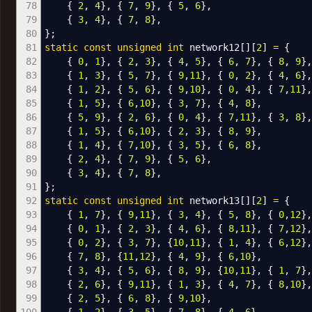
78
{
2
,
4
}
,
{
7
,
9
}
,
{
5
,
6
}
,
79
{
3
,
4
}
,
{
7
,
8
}
,
80
}
;
81
static
const
unsigned
int
network12
[
]
[
2
]
=
{
82
{
0
,
1
}
,
{
2
,
3
}
,
{
4
,
5
}
,
{
6
,
7
}
,
{
8
,
9
}
83
{
1
,
3
}
,
{
5
,
7
}
,
{
9
,
11
}
,
{
0
,
2
}
,
{
4
,
6
}
84
{
1
,
2
}
,
{
5
,
6
}
,
{
9
,
10
}
,
{
0
,
4
}
,
{
7
,
11
}
,
85
{
1
,
5
}
,
{
6
,
10
}
,
{
3
,
7
}
,
{
4
,
8
}
,
86
{
5
,
9
}
,
{
2
,
6
}
,
{
0
,
4
}
,
{
7
,
11
}
,
{
3
,
8
}
,
87
{
1
,
5
}
,
{
6
,
10
}
,
{
2
,
3
}
,
{
8
,
9
}
,
88
{
1
,
4
}
,
{
7
,
10
}
,
{
3
,
5
}
,
{
6
,
8
}
,
89
{
2
,
4
}
,
{
7
,
9
}
,
{
5
,
6
}
,
90
{
3
,
4
}
,
{
7
,
8
}
,
91
}
;
92
static
const
unsigned
int
network13
[
]
[
2
]
=
{
93
{
1
,
7
}
,
{
9
,
11
}
,
{
3
,
4
}
,
{
5
,
8
}
,
{
0
,
12
}
94
{
0
,
1
}
,
{
2
,
3
}
,
{
4
,
6
}
,
{
8
,
11
}
,
{
7
,
12
}
95
{
0
,
2
}
,
{
3
,
7
}
,
{
10
,
11
}
,
{
1
,
4
}
,
{
6
,
12
}
,
96
{
7
,
8
}
,
{
11
,
12
}
,
{
4
,
9
}
,
{
6
,
10
}
,
97
{
3
,
4
}
,
{
5
,
6
}
,
{
8
,
9
}
,
{
10
,
11
}
,
{
1
,
7
}
,
98
{
2
,
6
}
,
{
9
,
11
}
,
{
1
,
3
}
,
{
4
,
7
}
,
{
8
,
10
}
99
{
2
,
5
}
,
{
6
,
8
}
,
{
9
,
10
}
,