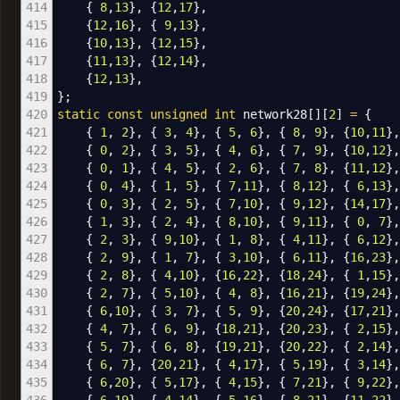
414
{
8
,
13
}
,
{
12
,
17
}
,
415
{
12
,
16
}
,
{
9
,
13
}
,
416
{
10
,
13
}
,
{
12
,
15
}
,
417
{
11
,
13
}
,
{
12
,
14
}
,
418
{
12
,
13
}
,
419
}
;
420
static
const
unsigned
int
network28
[
]
[
2
]
=
{
421
{
1
,
2
}
,
{
3
,
4
}
,
{
5
,
6
}
,
{
8
,
9
}
,
{
10
,
11
}
422
{
0
,
2
}
,
{
3
,
5
}
,
{
4
,
6
}
,
{
7
,
9
}
,
{
10
,
12
}
423
{
0
,
1
}
,
{
4
,
5
}
,
{
2
,
6
}
,
{
7
,
8
}
,
{
11
,
12
}
424
{
0
,
4
}
,
{
1
,
5
}
,
{
7
,
11
}
,
{
8
,
12
}
,
{
6
,
13
}
425
{
0
,
3
}
,
{
2
,
5
}
,
{
7
,
10
}
,
{
9
,
12
}
,
{
14
,
17
}
426
{
1
,
3
}
,
{
2
,
4
}
,
{
8
,
10
}
,
{
9
,
11
}
,
{
0
,
7
}
427
{
2
,
3
}
,
{
9
,
10
}
,
{
1
,
8
}
,
{
4
,
11
}
,
{
6
,
12
}
428
{
2
,
9
}
,
{
1
,
7
}
,
{
3
,
10
}
,
{
6
,
11
}
,
{
16
,
23
}
429
{
2
,
8
}
,
{
4
,
10
}
,
{
16
,
22
}
,
{
18
,
24
}
,
{
1
,
15
}
430
{
2
,
7
}
,
{
5
,
10
}
,
{
4
,
8
}
,
{
16
,
21
}
,
{
19
,
24
}
431
{
6
,
10
}
,
{
3
,
7
}
,
{
5
,
9
}
,
{
20
,
24
}
,
{
17
,
21
}
432
{
4
,
7
}
,
{
6
,
9
}
,
{
18
,
21
}
,
{
20
,
23
}
,
{
2
,
15
}
433
{
5
,
7
}
,
{
6
,
8
}
,
{
19
,
21
}
,
{
20
,
22
}
,
{
2
,
14
}
434
{
6
,
7
}
,
{
20
,
21
}
,
{
4
,
17
}
,
{
5
,
19
}
,
{
3
,
14
}
435
{
6
,
20
}
,
{
5
,
17
}
,
{
4
,
15
}
,
{
7
,
21
}
,
{
9
,
22
}