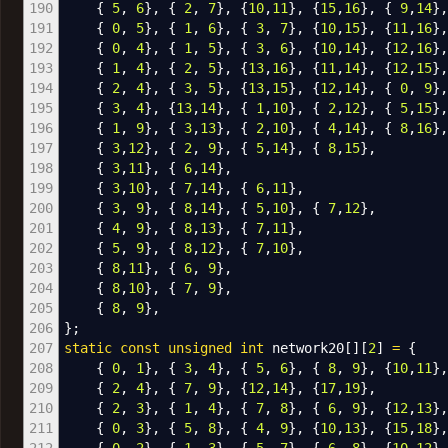
190
{
5
,
6
}
,
{
2
,
7
}
,
{
10
,
11
}
,
{
15
,
16
}
,
{
9
,
14
}
191
{
0
,
5
}
,
{
1
,
6
}
,
{
3
,
7
}
,
{
10
,
15
}
,
{
11
,
16
}
192
{
0
,
4
}
,
{
1
,
5
}
,
{
3
,
6
}
,
{
10
,
14
}
,
{
12
,
16
}
193
{
1
,
4
}
,
{
2
,
5
}
,
{
13
,
16
}
,
{
11
,
14
}
,
{
12
,
15
}
194
{
2
,
4
}
,
{
3
,
5
}
,
{
13
,
15
}
,
{
12
,
14
}
,
{
0
,
9
}
195
{
3
,
4
}
,
{
13
,
14
}
,
{
1
,
10
}
,
{
2
,
12
}
,
{
5
,
15
}
196
{
1
,
9
}
,
{
3
,
13
}
,
{
2
,
10
}
,
{
4
,
14
}
,
{
8
,
16
}
197
{
3
,
12
}
,
{
2
,
9
}
,
{
5
,
14
}
,
{
8
,
15
}
,
198
{
3
,
11
}
,
{
6
,
14
}
,
199
{
3
,
10
}
,
{
7
,
14
}
,
{
6
,
11
}
,
200
{
3
,
9
}
,
{
8
,
14
}
,
{
5
,
10
}
,
{
7
,
12
}
,
201
{
4
,
9
}
,
{
8
,
13
}
,
{
7
,
11
}
,
202
{
5
,
9
}
,
{
8
,
12
}
,
{
7
,
10
}
,
203
{
8
,
11
}
,
{
6
,
9
}
,
204
{
8
,
10
}
,
{
7
,
9
}
,
205
{
8
,
9
}
,
206
}
;
207
static
const
unsigned
int
network20
[
]
[
2
]
=
{
208
{
0
,
1
}
,
{
3
,
4
}
,
{
5
,
6
}
,
{
8
,
9
}
,
{
10
,
11
}
209
{
2
,
4
}
,
{
7
,
9
}
,
{
12
,
14
}
,
{
17
,
19
}
,
210
{
2
,
3
}
,
{
1
,
4
}
,
{
7
,
8
}
,
{
6
,
9
}
,
{
12
,
13
}
211
{
0
,
3
}
,
{
5
,
8
}
,
{
4
,
9
}
,
{
10
,
13
}
,
{
15
,
18
}