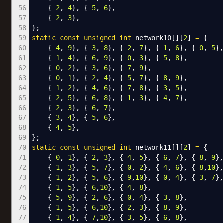
56
{
2
,
4
}
,
{
5
,
6
}
,
57
{
2
,
3
}
,
58
}
;
59
static
const
unsigned
int
network10
[
]
[
2
]
=
{
60
{
4
,
9
}
,
{
3
,
8
}
,
{
2
,
7
}
,
{
1
,
6
}
,
{
0
,
5
}
,
61
{
1
,
4
}
,
{
6
,
9
}
,
{
0
,
3
}
,
{
5
,
8
}
,
62
{
0
,
2
}
,
{
3
,
6
}
,
{
7
,
9
}
,
63
{
0
,
1
}
,
{
2
,
4
}
,
{
5
,
7
}
,
{
8
,
9
}
,
64
{
1
,
2
}
,
{
4
,
6
}
,
{
7
,
8
}
,
{
3
,
5
}
,
65
{
2
,
5
}
,
{
6
,
8
}
,
{
1
,
3
}
,
{
4
,
7
}
,
66
{
2
,
3
}
,
{
6
,
7
}
,
67
{
3
,
4
}
,
{
5
,
6
}
,
68
{
4
,
5
}
,
69
}
;
70
static
const
unsigned
int
network11
[
]
[
2
]
=
{
71
{
0
,
1
}
,
{
2
,
3
}
,
{
4
,
5
}
,
{
6
,
7
}
,
{
8
,
9
}
,
72
{
1
,
3
}
,
{
5
,
7
}
,
{
0
,
2
}
,
{
4
,
6
}
,
{
8
,
10
}
,
73
{
1
,
2
}
,
{
5
,
6
}
,
{
9
,
10
}
,
{
0
,
4
}
,
{
3
,
7
}
,
74
{
1
,
5
}
,
{
6
,
10
}
,
{
4
,
8
}
,
75
{
5
,
9
}
,
{
2
,
6
}
,
{
0
,
4
}
,
{
3
,
8
}
,
76
{
1
,
5
}
,
{
6
,
10
}
,
{
2
,
3
}
,
{
8
,
9
}
,
77
{
1
,
4
}
,
{
7
,
10
}
,
{
3
,
5
}
,
{
6
,
8
}
,