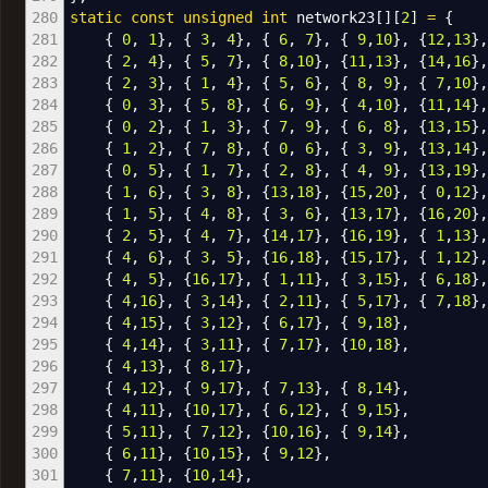
280
static
const
unsigned
int
network23
[
]
[
2
]
=
{
281
{
0
,
1
}
,
{
3
,
4
}
,
{
6
,
7
}
,
{
9
,
10
}
,
{
12
,
13
}
282
{
2
,
4
}
,
{
5
,
7
}
,
{
8
,
10
}
,
{
11
,
13
}
,
{
14
,
16
}
283
{
2
,
3
}
,
{
1
,
4
}
,
{
5
,
6
}
,
{
8
,
9
}
,
{
7
,
10
}
284
{
0
,
3
}
,
{
5
,
8
}
,
{
6
,
9
}
,
{
4
,
10
}
,
{
11
,
14
}
285
{
0
,
2
}
,
{
1
,
3
}
,
{
7
,
9
}
,
{
6
,
8
}
,
{
13
,
15
}
286
{
1
,
2
}
,
{
7
,
8
}
,
{
0
,
6
}
,
{
3
,
9
}
,
{
13
,
14
}
287
{
0
,
5
}
,
{
1
,
7
}
,
{
2
,
8
}
,
{
4
,
9
}
,
{
13
,
19
}
288
{
1
,
6
}
,
{
3
,
8
}
,
{
13
,
18
}
,
{
15
,
20
}
,
{
0
,
12
}
289
{
1
,
5
}
,
{
4
,
8
}
,
{
3
,
6
}
,
{
13
,
17
}
,
{
16
,
20
}
290
{
2
,
5
}
,
{
4
,
7
}
,
{
14
,
17
}
,
{
16
,
19
}
,
{
1
,
13
}
291
{
4
,
6
}
,
{
3
,
5
}
,
{
16
,
18
}
,
{
15
,
17
}
,
{
1
,
12
}
292
{
4
,
5
}
,
{
16
,
17
}
,
{
1
,
11
}
,
{
3
,
15
}
,
{
6
,
18
}
293
{
4
,
16
}
,
{
3
,
14
}
,
{
2
,
11
}
,
{
5
,
17
}
,
{
7
,
18
}
294
{
4
,
15
}
,
{
3
,
12
}
,
{
6
,
17
}
,
{
9
,
18
}
,
295
{
4
,
14
}
,
{
3
,
11
}
,
{
7
,
17
}
,
{
10
,
18
}
,
296
{
4
,
13
}
,
{
8
,
17
}
,
297
{
4
,
12
}
,
{
9
,
17
}
,
{
7
,
13
}
,
{
8
,
14
}
,
298
{
4
,
11
}
,
{
10
,
17
}
,
{
6
,
12
}
,
{
9
,
15
}
,
299
{
5
,
11
}
,
{
7
,
12
}
,
{
10
,
16
}
,
{
9
,
14
}
,
300
{
6
,
11
}
,
{
10
,
15
}
,
{
9
,
12
}
,
301
{
7
,
11
}
,
{
10
,
14
}
,