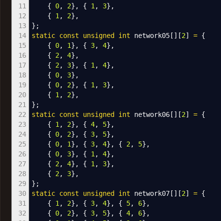
11
{
0
,
2
}
,
{
1
,
3
}
,
12
{
1
,
2
}
,
13
}
;
14
static
const
unsigned
int
network05
[
]
[
2
]
=
{
15
{
0
,
1
}
,
{
3
,
4
}
,
16
{
2
,
4
}
,
17
{
2
,
3
}
,
{
1
,
4
}
,
18
{
0
,
3
}
,
19
{
0
,
2
}
,
{
1
,
3
}
,
20
{
1
,
2
}
,
21
}
;
22
static
const
unsigned
int
network06
[
]
[
2
]
=
{
23
{
1
,
2
}
,
{
4
,
5
}
,
24
{
0
,
2
}
,
{
3
,
5
}
,
25
{
0
,
1
}
,
{
3
,
4
}
,
{
2
,
5
}
,
26
{
0
,
3
}
,
{
1
,
4
}
,
27
{
2
,
4
}
,
{
1
,
3
}
,
28
{
2
,
3
}
,
29
}
;
30
static
const
unsigned
int
network07
[
]
[
2
]
=
{
31
{
1
,
2
}
,
{
3
,
4
}
,
{
5
,
6
}
,
32
{
0
,
2
}
,
{
3
,
5
}
,
{
4
,
6
}
,