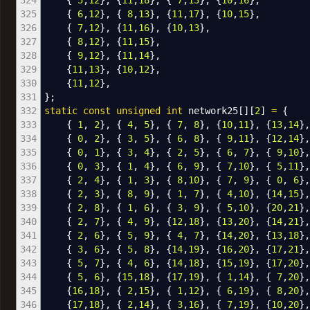
324
{
5
,
12
}
,
{
11
,
18
}
,
{
7
,
13
}
,
{
10
,
16
}
,
325
{
6
,
12
}
,
{
8
,
13
}
,
{
11
,
17
}
,
{
10
,
15
}
,
326
{
7
,
12
}
,
{
11
,
16
}
,
{
10
,
13
}
,
327
{
8
,
12
}
,
{
11
,
15
}
,
328
{
9
,
12
}
,
{
11
,
14
}
,
329
{
11
,
13
}
,
{
10
,
12
}
,
330
{
11
,
12
}
,
331
}
;
332
static
const
unsigned
int
network25
[
]
[
2
]
=
{
333
{
1
,
2
}
,
{
4
,
5
}
,
{
7
,
8
}
,
{
10
,
11
}
,
{
13
,
14
}
334
{
0
,
2
}
,
{
3
,
5
}
,
{
6
,
8
}
,
{
9
,
11
}
,
{
12
,
14
}
335
{
0
,
1
}
,
{
3
,
4
}
,
{
2
,
5
}
,
{
6
,
7
}
,
{
9
,
10
}
336
{
0
,
3
}
,
{
1
,
4
}
,
{
6
,
9
}
,
{
7
,
10
}
,
{
5
,
11
}
337
{
2
,
4
}
,
{
1
,
3
}
,
{
8
,
10
}
,
{
7
,
9
}
,
{
0
,
6
}
338
{
2
,
3
}
,
{
8
,
9
}
,
{
1
,
7
}
,
{
4
,
10
}
,
{
14
,
15
}
339
{
2
,
8
}
,
{
1
,
6
}
,
{
3
,
9
}
,
{
5
,
10
}
,
{
20
,
21
}
340
{
2
,
7
}
,
{
4
,
9
}
,
{
12
,
18
}
,
{
13
,
20
}
,
{
14
,
21
}
341
{
2
,
6
}
,
{
5
,
9
}
,
{
4
,
7
}
,
{
14
,
20
}
,
{
13
,
18
}
342
{
3
,
6
}
,
{
5
,
8
}
,
{
14
,
19
}
,
{
16
,
20
}
,
{
17
,
21
}
343
{
5
,
7
}
,
{
4
,
6
}
,
{
14
,
18
}
,
{
15
,
19
}
,
{
17
,
20
}
344
{
5
,
6
}
,
{
15
,
18
}
,
{
17
,
19
}
,
{
1
,
14
}
,
{
7
,
20
}
345
{
16
,
18
}
,
{
2
,
15
}
,
{
1
,
12
}
,
{
6
,
19
}
,
{
8
,
20
}
346
{
17
,
18
}
,
{
2
,
14
}
,
{
3
,
16
}
,
{
7
,
19
}
,
{
10
,
20
}
,