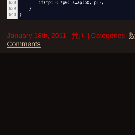
638
if
(
*
p1
<
*
p0
)
swap
(
p0, p1
)
;
639
}
640
}
January 18th, 2011 | 荒唐 | Categories:
Comments