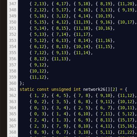
347
{
2
,
13
}
,
{
4
,
17
}
,
{
5
,
18
}
,
{
8
,
19
}
,
{
11
,
20
}
,
348
{
2
,
12
}
,
{
5
,
17
}
,
{
4
,
16
}
,
{
3
,
13
}
,
{
9
,
19
}
,
349
{
5
,
16
}
,
{
3
,
12
}
,
{
4
,
14
}
,
{
10
,
19
}
,
350
{
5
,
15
}
,
{
4
,
12
}
,
{
11
,
19
}
,
{
9
,
16
}
,
{
10
,
17
}
,
351
{
5
,
14
}
,
{
8
,
15
}
,
{
11
,
18
}
,
{
10
,
16
}
,
352
{
5
,
13
}
,
{
7
,
14
}
,
{
11
,
17
}
,
353
{
5
,
12
}
,
{
6
,
13
}
,
{
8
,
14
}
,
{
11
,
16
}
,
354
{
6
,
12
}
,
{
8
,
13
}
,
{
10
,
14
}
,
{
11
,
15
}
,
355
{
7
,
12
}
,
{
9
,
13
}
,
{
11
,
14
}
,
356
{
8
,
12
}
,
{
11
,
13
}
,
357
{
9
,
12
}
,
358
{
10
,
12
}
,
359
{
11
,
12
}
,
360
}
;
361
static
const
unsigned
int
network26
[
]
[
2
]
=
{
362
{
1
,
2
}
,
{
4
,
5
}
,
{
7
,
8
}
,
{
9
,
10
}
,
{
11
,
12
}
363
{
0
,
2
}
,
{
3
,
5
}
,
{
6
,
8
}
,
{
9
,
11
}
,
{
10
,
12
}
364
{
0
,
1
}
,
{
3
,
4
}
,
{
2
,
5
}
,
{
6
,
7
}
,
{
10
,
11
}
365
{
0
,
3
}
,
{
1
,
4
}
,
{
6
,
10
}
,
{
7
,
11
}
,
{
5
,
12
}
366
{
2
,
4
}
,
{
1
,
3
}
,
{
6
,
9
}
,
{
8
,
11
}
,
{
15
,
17
}
367
{
2
,
3
}
,
{
7
,
9
}
,
{
8
,
10
}
,
{
4
,
11
}
,
{
15
,
16
}
368
{
8
,
9
}
,
{
0
,
7
}
,
{
3
,
10
}
,
{
5
,
11
}
,
{
21
,
22
}