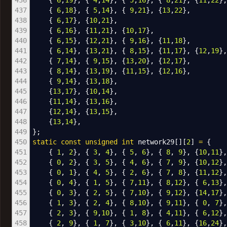
436
{
6
,
19
}
,
{
4
,
14
}
,
{
5
,
16
}
,
{
8
,
21
}
,
{
11
,
22
}
437
{
6
,
18
}
,
{
5
,
14
}
,
{
9
,
21
}
,
{
13
,
22
}
,
438
{
6
,
17
}
,
{
10
,
21
}
,
439
{
6
,
16
}
,
{
11
,
21
}
,
{
10
,
17
}
,
440
{
6
,
15
}
,
{
12
,
21
}
,
{
9
,
16
}
,
{
11
,
18
}
,
441
{
6
,
14
}
,
{
13
,
21
}
,
{
8
,
15
}
,
{
11
,
17
}
,
{
12
,
19
}
,
442
{
7
,
14
}
,
{
9
,
15
}
,
{
13
,
20
}
,
{
12
,
17
}
,
443
{
8
,
14
}
,
{
13
,
19
}
,
{
11
,
15
}
,
{
12
,
16
}
,
444
{
9
,
14
}
,
{
13
,
18
}
,
445
{
13
,
17
}
,
{
10
,
14
}
,
446
{
11
,
14
}
,
{
13
,
16
}
,
447
{
12
,
14
}
,
{
13
,
15
}
,
448
{
13
,
14
}
,
449
}
;
450
static
const
unsigned
int
network29
[
]
[
2
]
=
{
451
{
1
,
2
}
,
{
3
,
4
}
,
{
5
,
6
}
,
{
8
,
9
}
,
{
10
,
11
}
452
{
0
,
2
}
,
{
3
,
5
}
,
{
4
,
6
}
,
{
7
,
9
}
,
{
10
,
12
}
453
{
0
,
1
}
,
{
4
,
5
}
,
{
2
,
6
}
,
{
7
,
8
}
,
{
11
,
12
}
454
{
0
,
4
}
,
{
1
,
5
}
,
{
7
,
11
}
,
{
8
,
12
}
,
{
6
,
13
}
455
{
0
,
3
}
,
{
2
,
5
}
,
{
7
,
10
}
,
{
9
,
12
}
,
{
14
,
17
}
456
{
1
,
3
}
,
{
2
,
4
}
,
{
8
,
10
}
,
{
9
,
11
}
,
{
0
,
7
}
457
{
2
,
3
}
,
{
9
,
10
}
,
{
1
,
8
}
,
{
4
,
11
}
,
{
6
,
12
}
458
{
2
,
9
}
,
{
1
,
7
}
,
{
3
,
10
}
,
{
6
,
11
}
,
{
16
,
24
}