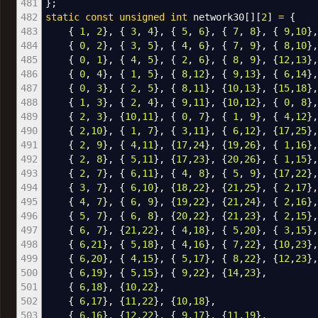
481
}
;
482
static
const
unsigned
int
network30
[
]
[
2
]
=
{
483
{
1
,
2
}
,
{
3
,
4
}
,
{
5
,
6
}
,
{
7
,
8
}
,
{
9
,
10
}
484
{
0
,
2
}
,
{
3
,
5
}
,
{
4
,
6
}
,
{
7
,
9
}
,
{
8
,
10
}
485
{
0
,
1
}
,
{
4
,
5
}
,
{
2
,
6
}
,
{
8
,
9
}
,
{
12
,
13
}
486
{
0
,
4
}
,
{
1
,
5
}
,
{
8
,
12
}
,
{
9
,
13
}
,
{
6
,
14
}
487
{
0
,
3
}
,
{
2
,
5
}
,
{
8
,
11
}
,
{
10
,
13
}
,
{
15
,
18
}
488
{
1
,
3
}
,
{
2
,
4
}
,
{
9
,
11
}
,
{
10
,
12
}
,
{
0
,
8
}
489
{
2
,
3
}
,
{
10
,
11
}
,
{
0
,
7
}
,
{
1
,
9
}
,
{
4
,
12
}
490
{
2
,
10
}
,
{
1
,
7
}
,
{
3
,
11
}
,
{
6
,
12
}
,
{
17
,
25
}
491
{
2
,
9
}
,
{
4
,
11
}
,
{
17
,
24
}
,
{
19
,
26
}
,
{
1
,
16
}
492
{
2
,
8
}
,
{
5
,
11
}
,
{
17
,
23
}
,
{
20
,
26
}
,
{
1
,
15
}
493
{
2
,
7
}
,
{
6
,
11
}
,
{
4
,
8
}
,
{
5
,
9
}
,
{
17
,
22
}
494
{
3
,
7
}
,
{
6
,
10
}
,
{
18
,
22
}
,
{
21
,
25
}
,
{
2
,
17
}
495
{
4
,
7
}
,
{
6
,
9
}
,
{
19
,
22
}
,
{
21
,
24
}
,
{
2
,
16
}
496
{
5
,
7
}
,
{
6
,
8
}
,
{
20
,
22
}
,
{
21
,
23
}
,
{
2
,
15
}
497
{
6
,
7
}
,
{
21
,
22
}
,
{
4
,
18
}
,
{
5
,
20
}
,
{
3
,
15
}
498
{
6
,
21
}
,
{
5
,
18
}
,
{
4
,
16
}
,
{
7
,
22
}
,
{
10
,
23
}
499
{
6
,
20
}
,
{
4
,
15
}
,
{
5
,
17
}
,
{
8
,
22
}
,
{
12
,
23
}
500
{
6
,
19
}
,
{
5
,
15
}
,
{
9
,
22
}
,
{
14
,
23
}
,
501
{
6
,
18
}
,
{
10
,
22
}
,
502
{
6
,
17
}
,
{
11
,
22
}
,
{
10
,
18
}
,
503
{
6
,
16
}
,
{
12
,
22
}
,
{
9
,
17
}
,
{
11
,
19
}
,