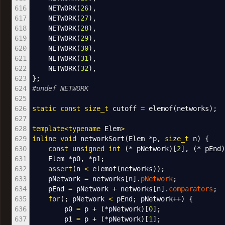
616
NETWORK
(
26
)
,
617
NETWORK
(
27
)
,
618
NETWORK
(
28
)
,
619
NETWORK
(
29
)
,
620
NETWORK
(
30
)
,
621
NETWORK
(
31
)
,
622
NETWORK
(
32
)
,
623
}
;
624
#undef NETWORK
625
626
static
const
size_t
cutoff
=
elemof
(
networks
)
;
627
628
template
<
typename
Elem
>
629
inline
void
networkSort
(
Elem
*
p,
size_t
n
)
{
630
const
unsigned
int
(
*
pNetwork
)
[
2
]
,
(
*
pEnd
)
631
Elem
*
p0,
*
p1
;
632
assert
(
n
<
elemof
(
networks
)
)
;
633
pNetwork
=
networks
[
n
]
.
pNetwork
;
634
pEnd
=
pNetwork
+
networks
[
n
]
.
comparators
;
635
for
(
;
pNetwork
<
pEnd
;
pNetwork
++
)
{
636
p0
=
p
+
(
*
pNetwork
)
[
0
]
;
637
p1
=
p
+
(
*
pNetwork
)
[
1
]
;