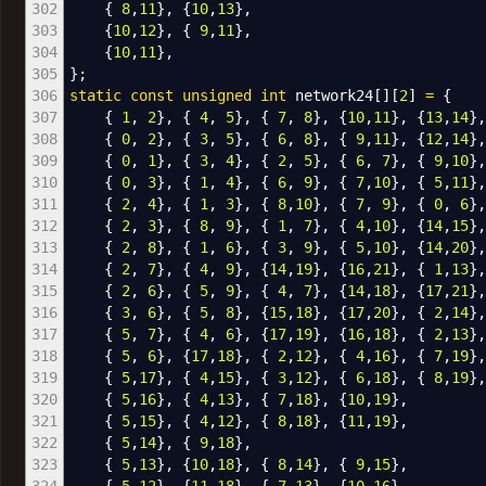
302
{
8
,
11
}
,
{
10
,
13
}
,
303
{
10
,
12
}
,
{
9
,
11
}
,
304
{
10
,
11
}
,
305
}
;
306
static
const
unsigned
int
network24
[
]
[
2
]
=
{
307
{
1
,
2
}
,
{
4
,
5
}
,
{
7
,
8
}
,
{
10
,
11
}
,
{
13
,
14
}
308
{
0
,
2
}
,
{
3
,
5
}
,
{
6
,
8
}
,
{
9
,
11
}
,
{
12
,
14
}
309
{
0
,
1
}
,
{
3
,
4
}
,
{
2
,
5
}
,
{
6
,
7
}
,
{
9
,
10
}
310
{
0
,
3
}
,
{
1
,
4
}
,
{
6
,
9
}
,
{
7
,
10
}
,
{
5
,
11
}
311
{
2
,
4
}
,
{
1
,
3
}
,
{
8
,
10
}
,
{
7
,
9
}
,
{
0
,
6
}
312
{
2
,
3
}
,
{
8
,
9
}
,
{
1
,
7
}
,
{
4
,
10
}
,
{
14
,
15
}
313
{
2
,
8
}
,
{
1
,
6
}
,
{
3
,
9
}
,
{
5
,
10
}
,
{
14
,
20
}
314
{
2
,
7
}
,
{
4
,
9
}
,
{
14
,
19
}
,
{
16
,
21
}
,
{
1
,
13
}
315
{
2
,
6
}
,
{
5
,
9
}
,
{
4
,
7
}
,
{
14
,
18
}
,
{
17
,
21
}
316
{
3
,
6
}
,
{
5
,
8
}
,
{
15
,
18
}
,
{
17
,
20
}
,
{
2
,
14
}
317
{
5
,
7
}
,
{
4
,
6
}
,
{
17
,
19
}
,
{
16
,
18
}
,
{
2
,
13
}
318
{
5
,
6
}
,
{
17
,
18
}
,
{
2
,
12
}
,
{
4
,
16
}
,
{
7
,
19
}
319
{
5
,
17
}
,
{
4
,
15
}
,
{
3
,
12
}
,
{
6
,
18
}
,
{
8
,
19
}
320
{
5
,
16
}
,
{
4
,
13
}
,
{
7
,
18
}
,
{
10
,
19
}
,
321
{
5
,
15
}
,
{
4
,
12
}
,
{
8
,
18
}
,
{
11
,
19
}
,
322
{
5
,
14
}
,
{
9
,
18
}
,
323
{
5
,
13
}
,
{
10
,
18
}
,
{
8
,
14
}
,
{
9
,
15
}
,