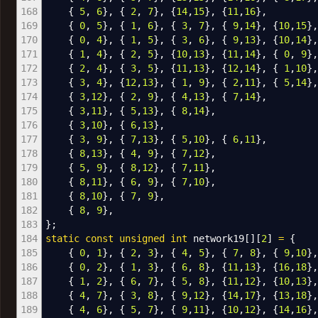
168
{
5
,
6
}
,
{
2
,
7
}
,
{
14
,
15
}
,
{
11
,
16
}
,
169
{
0
,
5
}
,
{
1
,
6
}
,
{
3
,
7
}
,
{
9
,
14
}
,
{
10
,
15
}
170
{
0
,
4
}
,
{
1
,
5
}
,
{
3
,
6
}
,
{
9
,
13
}
,
{
10
,
14
}
171
{
1
,
4
}
,
{
2
,
5
}
,
{
10
,
13
}
,
{
11
,
14
}
,
{
0
,
9
}
172
{
2
,
4
}
,
{
3
,
5
}
,
{
11
,
13
}
,
{
12
,
14
}
,
{
1
,
10
}
173
{
3
,
4
}
,
{
12
,
13
}
,
{
1
,
9
}
,
{
2
,
11
}
,
{
5
,
14
}
174
{
3
,
12
}
,
{
2
,
9
}
,
{
4
,
13
}
,
{
7
,
14
}
,
175
{
3
,
11
}
,
{
5
,
13
}
,
{
8
,
14
}
,
176
{
3
,
10
}
,
{
6
,
13
}
,
177
{
3
,
9
}
,
{
7
,
13
}
,
{
5
,
10
}
,
{
6
,
11
}
,
178
{
8
,
13
}
,
{
4
,
9
}
,
{
7
,
12
}
,
179
{
5
,
9
}
,
{
8
,
12
}
,
{
7
,
11
}
,
180
{
8
,
11
}
,
{
6
,
9
}
,
{
7
,
10
}
,
181
{
8
,
10
}
,
{
7
,
9
}
,
182
{
8
,
9
}
,
183
}
;
184
static
const
unsigned
int
network19
[
]
[
2
]
=
{
185
{
0
,
1
}
,
{
2
,
3
}
,
{
4
,
5
}
,
{
7
,
8
}
,
{
9
,
10
}
186
{
0
,
2
}
,
{
1
,
3
}
,
{
6
,
8
}
,
{
11
,
13
}
,
{
16
,
18
}
,
187
{
1
,
2
}
,
{
6
,
7
}
,
{
5
,
8
}
,
{
11
,
12
}
,
{
10
,
13
}
188
{
4
,
7
}
,
{
3
,
8
}
,
{
9
,
12
}
,
{
14
,
17
}
,
{
13
,
18
}
,
189
{
4
,
6
}
,
{
5
,
7
}
,
{
9
,
11
}
,
{
10
,
12
}
,
{
14
,
16
}