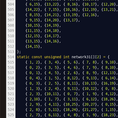
504
{
6
,
15
}
,
{
13
,
22
}
,
{
8
,
16
}
,
{
10
,
17
}
,
{
12
,
20
}
,
505
{
14
,
22
}
,
{
7
,
15
}
,
{
10
,
16
}
,
{
12
,
19
}
,
{
13
,
21
}
,
506
{
8
,
15
}
,
{
14
,
21
}
,
{
13
,
19
}
,
{
12
,
16
}
,
507
{
9
,
15
}
,
{
14
,
20
}
,
{
13
,
17
}
,
508
{
10
,
15
}
,
{
14
,
19
}
,
509
{
11
,
15
}
,
{
14
,
18
}
,
510
{
12
,
15
}
,
{
14
,
17
}
,
511
{
13
,
15
}
,
{
14
,
16
}
,
512
{
14
,
15
}
,
513
}
;
514
static
const
unsigned
int
network31
[
]
[
2
]
=
{
515
{
1
,
2
}
,
{
3
,
4
}
,
{
5
,
6
}
,
{
7
,
8
}
,
{
9
,
10
}
516
{
0
,
2
}
,
{
3
,
5
}
,
{
4
,
6
}
,
{
7
,
9
}
,
{
8
,
10
}
517
{
0
,
1
}
,
{
4
,
5
}
,
{
2
,
6
}
,
{
8
,
9
}
,
{
12
,
13
}
518
{
0
,
4
}
,
{
1
,
5
}
,
{
8
,
12
}
,
{
9
,
13
}
,
{
6
,
14
}
519
{
0
,
3
}
,
{
2
,
5
}
,
{
8
,
11
}
,
{
10
,
13
}
,
{
16
,
19
}
520
{
1
,
3
}
,
{
2
,
4
}
,
{
9
,
11
}
,
{
10
,
12
}
,
{
0
,
8
}
521
{
2
,
3
}
,
{
10
,
11
}
,
{
0
,
7
}
,
{
1
,
9
}
,
{
4
,
12
}
522
{
2
,
10
}
,
{
1
,
7
}
,
{
3
,
11
}
,
{
6
,
12
}
,
{
18
,
26
}
523
{
2
,
9
}
,
{
4
,
11
}
,
{
18
,
25
}
,
{
20
,
27
}
,
{
0
,
15
}
524
{
2
,
8
}
,
{
5
,
11
}
,
{
18
,
24
}
,
{
21
,
27
}
,
{
1
,
15
}
525
{
2
,
7
}
,
{
6
,
11
}
,
{
4
,
8
}
,
{
5
,
9
}
,
{
18
,
23
}