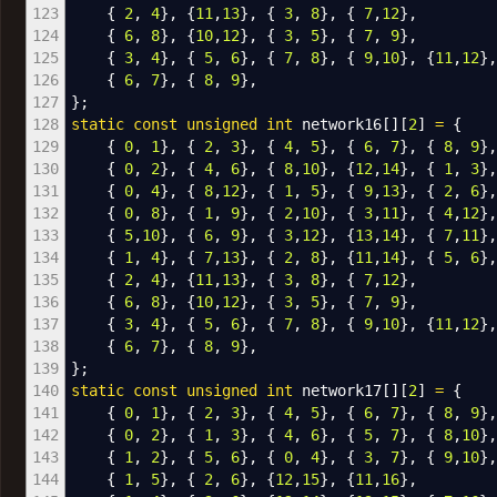
123
{
2
,
4
}
,
{
11
,
13
}
,
{
3
,
8
}
,
{
7
,
12
}
,
124
{
6
,
8
}
,
{
10
,
12
}
,
{
3
,
5
}
,
{
7
,
9
}
,
125
{
3
,
4
}
,
{
5
,
6
}
,
{
7
,
8
}
,
{
9
,
10
}
,
{
11
,
12
}
,
126
{
6
,
7
}
,
{
8
,
9
}
,
127
}
;
128
static
const
unsigned
int
network16
[
]
[
2
]
=
{
129
{
0
,
1
}
,
{
2
,
3
}
,
{
4
,
5
}
,
{
6
,
7
}
,
{
8
,
9
}
130
{
0
,
2
}
,
{
4
,
6
}
,
{
8
,
10
}
,
{
12
,
14
}
,
{
1
,
3
}
131
{
0
,
4
}
,
{
8
,
12
}
,
{
1
,
5
}
,
{
9
,
13
}
,
{
2
,
6
}
132
{
0
,
8
}
,
{
1
,
9
}
,
{
2
,
10
}
,
{
3
,
11
}
,
{
4
,
12
}
133
{
5
,
10
}
,
{
6
,
9
}
,
{
3
,
12
}
,
{
13
,
14
}
,
{
7
,
11
}
134
{
1
,
4
}
,
{
7
,
13
}
,
{
2
,
8
}
,
{
11
,
14
}
,
{
5
,
6
}
135
{
2
,
4
}
,
{
11
,
13
}
,
{
3
,
8
}
,
{
7
,
12
}
,
136
{
6
,
8
}
,
{
10
,
12
}
,
{
3
,
5
}
,
{
7
,
9
}
,
137
{
3
,
4
}
,
{
5
,
6
}
,
{
7
,
8
}
,
{
9
,
10
}
,
{
11
,
12
}
,
138
{
6
,
7
}
,
{
8
,
9
}
,
139
}
;
140
static
const
unsigned
int
network17
[
]
[
2
]
=
{
141
{
0
,
1
}
,
{
2
,
3
}
,
{
4
,
5
}
,
{
6
,
7
}
,
{
8
,
9
}
142
{
0
,
2
}
,
{
1
,
3
}
,
{
4
,
6
}
,
{
5
,
7
}
,
{
8
,
10
}
143
{
1
,
2
}
,
{
5
,
6
}
,
{
0
,
4
}
,
{
3
,
7
}
,
{
9
,
10
}
144
{
1
,
5
}
,
{
2
,
6
}
,
{
12
,
15
}
,
{
11
,
16
}
,