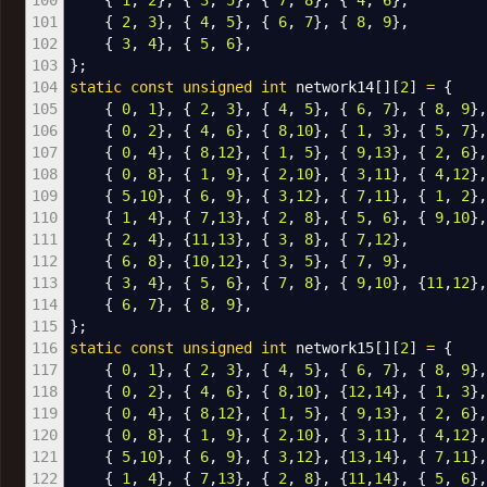
100
{
1
,
2
}
,
{
3
,
5
}
,
{
7
,
8
}
,
{
4
,
6
}
,
101
{
2
,
3
}
,
{
4
,
5
}
,
{
6
,
7
}
,
{
8
,
9
}
,
102
{
3
,
4
}
,
{
5
,
6
}
,
103
}
;
104
static
const
unsigned
int
network14
[
]
[
2
]
=
{
105
{
0
,
1
}
,
{
2
,
3
}
,
{
4
,
5
}
,
{
6
,
7
}
,
{
8
,
9
}
106
{
0
,
2
}
,
{
4
,
6
}
,
{
8
,
10
}
,
{
1
,
3
}
,
{
5
,
7
}
107
{
0
,
4
}
,
{
8
,
12
}
,
{
1
,
5
}
,
{
9
,
13
}
,
{
2
,
6
}
108
{
0
,
8
}
,
{
1
,
9
}
,
{
2
,
10
}
,
{
3
,
11
}
,
{
4
,
12
}
109
{
5
,
10
}
,
{
6
,
9
}
,
{
3
,
12
}
,
{
7
,
11
}
,
{
1
,
2
}
110
{
1
,
4
}
,
{
7
,
13
}
,
{
2
,
8
}
,
{
5
,
6
}
,
{
9
,
10
}
,
111
{
2
,
4
}
,
{
11
,
13
}
,
{
3
,
8
}
,
{
7
,
12
}
,
112
{
6
,
8
}
,
{
10
,
12
}
,
{
3
,
5
}
,
{
7
,
9
}
,
113
{
3
,
4
}
,
{
5
,
6
}
,
{
7
,
8
}
,
{
9
,
10
}
,
{
11
,
12
}
,
114
{
6
,
7
}
,
{
8
,
9
}
,
115
}
;
116
static
const
unsigned
int
network15
[
]
[
2
]
=
{
117
{
0
,
1
}
,
{
2
,
3
}
,
{
4
,
5
}
,
{
6
,
7
}
,
{
8
,
9
}
118
{
0
,
2
}
,
{
4
,
6
}
,
{
8
,
10
}
,
{
12
,
14
}
,
{
1
,
3
}
119
{
0
,
4
}
,
{
8
,
12
}
,
{
1
,
5
}
,
{
9
,
13
}
,
{
2
,
6
}
120
{
0
,
8
}
,
{
1
,
9
}
,
{
2
,
10
}
,
{
3
,
11
}
,
{
4
,
12
}
121
{
5
,
10
}
,
{
6
,
9
}
,
{
3
,
12
}
,
{
13
,
14
}
,
{
7
,
11
}
122
{
1
,
4
}
,
{
7
,
13
}
,
{
2
,
8
}
,
{
11
,
14
}
,
{
5
,
6
}