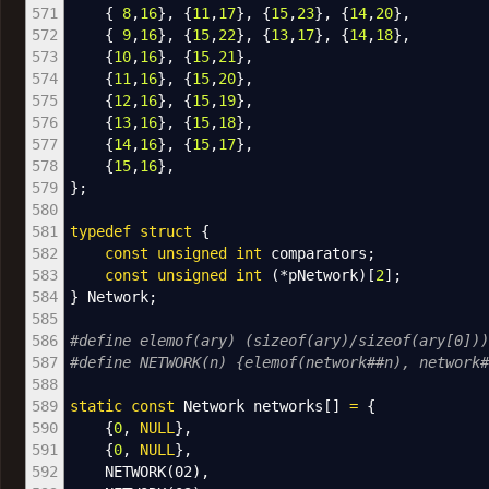
571
{
8
,
16
}
,
{
11
,
17
}
,
{
15
,
23
}
,
{
14
,
20
}
,
572
{
9
,
16
}
,
{
15
,
22
}
,
{
13
,
17
}
,
{
14
,
18
}
,
573
{
10
,
16
}
,
{
15
,
21
}
,
574
{
11
,
16
}
,
{
15
,
20
}
,
575
{
12
,
16
}
,
{
15
,
19
}
,
576
{
13
,
16
}
,
{
15
,
18
}
,
577
{
14
,
16
}
,
{
15
,
17
}
,
578
{
15
,
16
}
,
579
}
;
580
581
typedef
struct
{
582
const
unsigned
int
comparators
;
583
const
unsigned
int
(
*
pNetwork
)
[
2
]
;
584
}
Network
;
585
586
#define elemof(ary) (sizeof(ary)/sizeof(ary[0]))
587
#define NETWORK(n) {elemof(network##n), network#
588
589
static
const
Network networks
[
]
=
{
590
{
0
,
NULL
}
,
591
{
0
,
NULL
}
,
592
NETWORK
(
02
)
,