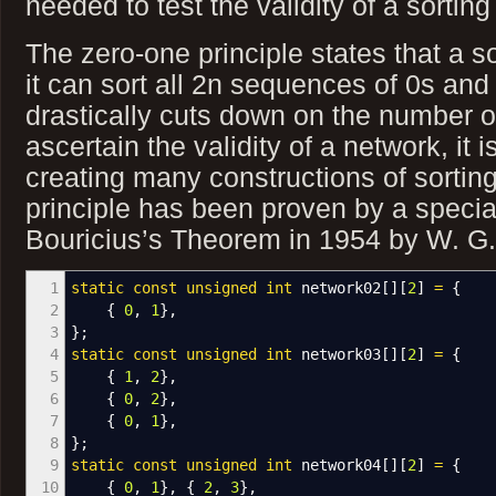
needed to test the validity of a sortin
The zero-one principle states that a sor
it can sort all 2n sequences of 0s and
drastically cuts down on the number o
ascertain the validity of a network, it i
creating many constructions of sortin
principle has been proven by a specia
Bouricius’s Theorem in 1954 by W. G.
1
static
const
unsigned
int
network02
[
]
[
2
]
=
{
2
{
0
,
1
}
,
3
}
;
4
static
const
unsigned
int
network03
[
]
[
2
]
=
{
5
{
1
,
2
}
,
6
{
0
,
2
}
,
7
{
0
,
1
}
,
8
}
;
9
static
const
unsigned
int
network04
[
]
[
2
]
=
{
10
{
0
,
1
}
,
{
2
,
3
}
,