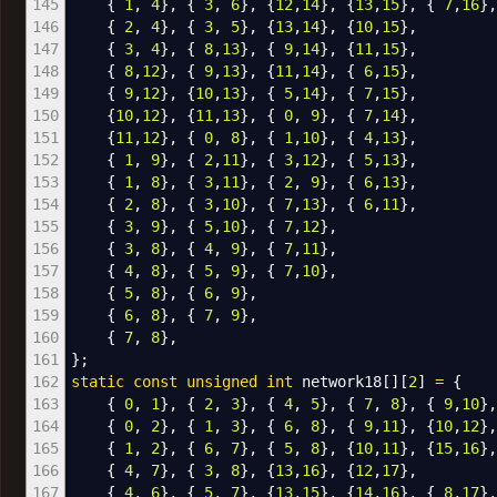
145
{
1
,
4
}
,
{
3
,
6
}
,
{
12
,
14
}
,
{
13
,
15
}
,
{
7
,
16
}
,
146
{
2
,
4
}
,
{
3
,
5
}
,
{
13
,
14
}
,
{
10
,
15
}
,
147
{
3
,
4
}
,
{
8
,
13
}
,
{
9
,
14
}
,
{
11
,
15
}
,
148
{
8
,
12
}
,
{
9
,
13
}
,
{
11
,
14
}
,
{
6
,
15
}
,
149
{
9
,
12
}
,
{
10
,
13
}
,
{
5
,
14
}
,
{
7
,
15
}
,
150
{
10
,
12
}
,
{
11
,
13
}
,
{
0
,
9
}
,
{
7
,
14
}
,
151
{
11
,
12
}
,
{
0
,
8
}
,
{
1
,
10
}
,
{
4
,
13
}
,
152
{
1
,
9
}
,
{
2
,
11
}
,
{
3
,
12
}
,
{
5
,
13
}
,
153
{
1
,
8
}
,
{
3
,
11
}
,
{
2
,
9
}
,
{
6
,
13
}
,
154
{
2
,
8
}
,
{
3
,
10
}
,
{
7
,
13
}
,
{
6
,
11
}
,
155
{
3
,
9
}
,
{
5
,
10
}
,
{
7
,
12
}
,
156
{
3
,
8
}
,
{
4
,
9
}
,
{
7
,
11
}
,
157
{
4
,
8
}
,
{
5
,
9
}
,
{
7
,
10
}
,
158
{
5
,
8
}
,
{
6
,
9
}
,
159
{
6
,
8
}
,
{
7
,
9
}
,
160
{
7
,
8
}
,
161
}
;
162
static
const
unsigned
int
network18
[
]
[
2
]
=
{
163
{
0
,
1
}
,
{
2
,
3
}
,
{
4
,
5
}
,
{
7
,
8
}
,
{
9
,
10
}
164
{
0
,
2
}
,
{
1
,
3
}
,
{
6
,
8
}
,
{
9
,
11
}
,
{
10
,
12
}
165
{
1
,
2
}
,
{
6
,
7
}
,
{
5
,
8
}
,
{
10
,
11
}
,
{
15
,
16
}
166
{
4
,
7
}
,
{
3
,
8
}
,
{
13
,
16
}
,
{
12
,
17
}
,
167
{
4
,
6
}
,
{
5
,
7
}
,
{
13
,
15
}
,
{
14
,
16
}
,
{
8
,
17
}
,