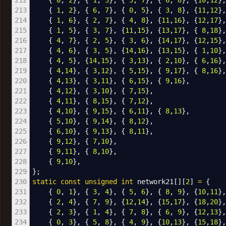
212
{
0
,
2
}
,
{
1
,
3
}
,
{
5
,
7
}
,
{
6
,
8
}
,
{
10
,
12
}
213
{
1
,
2
}
,
{
6
,
7
}
,
{
0
,
5
}
,
{
3
,
8
}
,
{
11
,
12
}
214
{
1
,
6
}
,
{
2
,
7
}
,
{
4
,
8
}
,
{
11
,
16
}
,
{
12
,
17
}
215
{
1
,
5
}
,
{
3
,
7
}
,
{
11
,
15
}
,
{
13
,
17
}
,
{
8
,
18
}
,
216
{
4
,
7
}
,
{
2
,
5
}
,
{
3
,
6
}
,
{
14
,
17
}
,
{
12
,
15
}
217
{
4
,
6
}
,
{
3
,
5
}
,
{
14
,
16
}
,
{
13
,
15
}
,
{
1
,
10
}
218
{
4
,
5
}
,
{
14
,
15
}
,
{
3
,
13
}
,
{
2
,
10
}
,
{
6
,
16
}
219
{
4
,
14
}
,
{
3
,
12
}
,
{
5
,
15
}
,
{
9
,
17
}
,
{
8
,
16
}
,
220
{
4
,
13
}
,
{
3
,
11
}
,
{
6
,
15
}
,
{
9
,
16
}
,
221
{
4
,
12
}
,
{
3
,
10
}
,
{
7
,
15
}
,
222
{
4
,
11
}
,
{
8
,
15
}
,
{
7
,
12
}
,
223
{
4
,
10
}
,
{
9
,
15
}
,
{
6
,
11
}
,
{
8
,
13
}
,
224
{
5
,
10
}
,
{
9
,
14
}
,
{
8
,
12
}
,
225
{
6
,
10
}
,
{
9
,
13
}
,
{
8
,
11
}
,
226
{
9
,
12
}
,
{
7
,
10
}
,
227
{
9
,
11
}
,
{
8
,
10
}
,
228
{
9
,
10
}
,
229
}
;
230
static
const
unsigned
int
network21
[
]
[
2
]
=
{
231
{
0
,
1
}
,
{
3
,
4
}
,
{
5
,
6
}
,
{
8
,
9
}
,
{
10
,
11
}
232
{
2
,
4
}
,
{
7
,
9
}
,
{
12
,
14
}
,
{
15
,
17
}
,
{
18
,
20
}
,
233
{
2
,
3
}
,
{
1
,
4
}
,
{
7
,
8
}
,
{
6
,
9
}
,
{
12
,
13
}
234
{
0
,
3
}
,
{
5
,
8
}
,
{
4
,
9
}
,
{
10
,
13
}
,
{
15
,
18
}