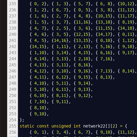
235
{
0
,
2
}
,
{
1
,
3
}
,
{
5
,
7
}
,
{
6
,
8
}
,
{
10
,
12
}
236
{
1
,
2
}
,
{
6
,
7
}
,
{
0
,
5
}
,
{
3
,
8
}
,
{
11
,
12
}
237
{
1
,
6
}
,
{
2
,
7
}
,
{
4
,
8
}
,
{
10
,
15
}
,
{
11
,
17
}
238
{
1
,
5
}
,
{
3
,
7
}
,
{
11
,
16
}
,
{
13
,
18
}
,
{
8
,
19
}
,
239
{
4
,
7
}
,
{
2
,
5
}
,
{
3
,
6
}
,
{
11
,
15
}
,
{
14
,
18
}
240
{
4
,
6
}
,
{
3
,
5
}
,
{
12
,
15
}
,
{
14
,
17
}
,
{
0
,
11
}
241
{
4
,
5
}
,
{
14
,
16
}
,
{
13
,
15
}
,
{
0
,
10
}
,
{
1
,
12
}
242
{
14
,
15
}
,
{
1
,
11
}
,
{
2
,
13
}
,
{
5
,
16
}
,
{
9
,
18
}
243
{
1
,
10
}
,
{
3
,
14
}
,
{
4
,
15
}
,
{
6
,
16
}
,
{
9
,
17
}
,
244
{
4
,
14
}
,
{
3
,
13
}
,
{
2
,
10
}
,
{
7
,
16
}
,
245
{
4
,
13
}
,
{
3
,
11
}
,
{
8
,
16
}
,
246
{
4
,
12
}
,
{
3
,
10
}
,
{
9
,
16
}
,
{
7
,
13
}
,
{
8
,
14
}
,
247
{
4
,
11
}
,
{
6
,
12
}
,
{
9
,
15
}
,
{
8
,
13
}
,
248
{
4
,
10
}
,
{
5
,
11
}
,
{
9
,
14
}
,
249
{
5
,
10
}
,
{
6
,
11
}
,
{
9
,
13
}
,
250
{
6
,
10
}
,
{
8
,
11
}
,
{
9
,
12
}
,
251
{
7
,
10
}
,
{
9
,
11
}
,
252
{
8
,
10
}
,
253
{
9
,
10
}
,
254
}
;
255
static
const
unsigned
int
network22
[
]
[
2
]
=
{
256
{
0
,
1
}
,
{
3
,
4
}
,
{
6
,
7
}
,
{
9
,
10
}
,
{
11
,
12
}