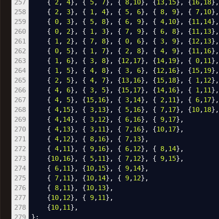
257
{
2
,
4
}
,
{
5
,
7
}
,
{
8
,
10
}
,
{
13
,
15
}
,
{
16
,
18
}
258
{
2
,
3
}
,
{
1
,
4
}
,
{
5
,
6
}
,
{
8
,
9
}
,
{
7
,
10
}
259
{
0
,
3
}
,
{
5
,
8
}
,
{
6
,
9
}
,
{
4
,
10
}
,
{
11
,
14
}
260
{
0
,
2
}
,
{
1
,
3
}
,
{
7
,
9
}
,
{
6
,
8
}
,
{
11
,
13
}
261
{
1
,
2
}
,
{
7
,
8
}
,
{
0
,
6
}
,
{
3
,
9
}
,
{
12
,
13
}
262
{
0
,
5
}
,
{
1
,
7
}
,
{
2
,
8
}
,
{
4
,
9
}
,
{
11
,
16
}
263
{
1
,
6
}
,
{
3
,
8
}
,
{
12
,
17
}
,
{
14
,
19
}
,
{
0
,
11
}
264
{
1
,
5
}
,
{
4
,
8
}
,
{
3
,
6
}
,
{
12
,
16
}
,
{
15
,
19
}
265
{
2
,
5
}
,
{
4
,
7
}
,
{
13
,
16
}
,
{
15
,
18
}
,
{
1
,
12
}
266
{
4
,
6
}
,
{
3
,
5
}
,
{
15
,
17
}
,
{
14
,
16
}
,
{
1
,
11
}
267
{
4
,
5
}
,
{
15
,
16
}
,
{
3
,
14
}
,
{
2
,
11
}
,
{
6
,
17
}
268
{
4
,
15
}
,
{
3
,
13
}
,
{
5
,
16
}
,
{
7
,
17
}
,
{
10
,
18
}
,
269
{
4
,
14
}
,
{
3
,
12
}
,
{
6
,
16
}
,
{
9
,
17
}
,
270
{
4
,
13
}
,
{
3
,
11
}
,
{
7
,
16
}
,
{
10
,
17
}
,
271
{
4
,
12
}
,
{
8
,
16
}
,
{
7
,
13
}
,
272
{
4
,
11
}
,
{
9
,
16
}
,
{
6
,
12
}
,
{
8
,
14
}
,
273
{
10
,
16
}
,
{
5
,
11
}
,
{
7
,
12
}
,
{
9
,
15
}
,
274
{
6
,
11
}
,
{
10
,
15
}
,
{
9
,
14
}
,
275
{
7
,
11
}
,
{
10
,
14
}
,
{
9
,
12
}
,
276
{
8
,
11
}
,
{
10
,
13
}
,
277
{
10
,
12
}
,
{
9
,
11
}
,
278
{
10
,
11
}
,
279
}
;