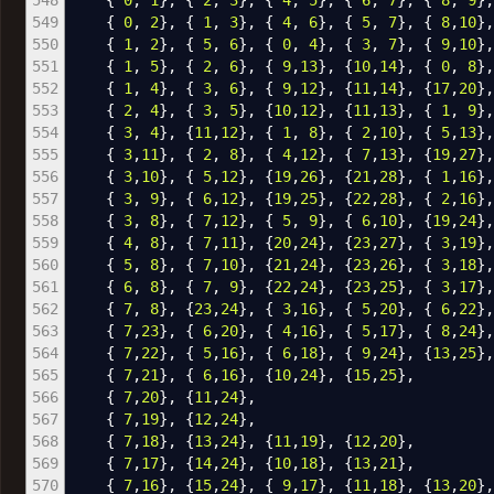
548
{
0
,
1
}
,
{
2
,
3
}
,
{
4
,
5
}
,
{
6
,
7
}
,
{
8
,
9
}
549
{
0
,
2
}
,
{
1
,
3
}
,
{
4
,
6
}
,
{
5
,
7
}
,
{
8
,
10
}
550
{
1
,
2
}
,
{
5
,
6
}
,
{
0
,
4
}
,
{
3
,
7
}
,
{
9
,
10
}
551
{
1
,
5
}
,
{
2
,
6
}
,
{
9
,
13
}
,
{
10
,
14
}
,
{
0
,
8
}
552
{
1
,
4
}
,
{
3
,
6
}
,
{
9
,
12
}
,
{
11
,
14
}
,
{
17
,
20
}
553
{
2
,
4
}
,
{
3
,
5
}
,
{
10
,
12
}
,
{
11
,
13
}
,
{
1
,
9
}
554
{
3
,
4
}
,
{
11
,
12
}
,
{
1
,
8
}
,
{
2
,
10
}
,
{
5
,
13
}
555
{
3
,
11
}
,
{
2
,
8
}
,
{
4
,
12
}
,
{
7
,
13
}
,
{
19
,
27
}
556
{
3
,
10
}
,
{
5
,
12
}
,
{
19
,
26
}
,
{
21
,
28
}
,
{
1
,
16
}
557
{
3
,
9
}
,
{
6
,
12
}
,
{
19
,
25
}
,
{
22
,
28
}
,
{
2
,
16
}
558
{
3
,
8
}
,
{
7
,
12
}
,
{
5
,
9
}
,
{
6
,
10
}
,
{
19
,
24
}
559
{
4
,
8
}
,
{
7
,
11
}
,
{
20
,
24
}
,
{
23
,
27
}
,
{
3
,
19
}
560
{
5
,
8
}
,
{
7
,
10
}
,
{
21
,
24
}
,
{
23
,
26
}
,
{
3
,
18
}
561
{
6
,
8
}
,
{
7
,
9
}
,
{
22
,
24
}
,
{
23
,
25
}
,
{
3
,
17
}
562
{
7
,
8
}
,
{
23
,
24
}
,
{
3
,
16
}
,
{
5
,
20
}
,
{
6
,
22
}
563
{
7
,
23
}
,
{
6
,
20
}
,
{
4
,
16
}
,
{
5
,
17
}
,
{
8
,
24
}
564
{
7
,
22
}
,
{
5
,
16
}
,
{
6
,
18
}
,
{
9
,
24
}
,
{
13
,
25
}
565
{
7
,
21
}
,
{
6
,
16
}
,
{
10
,
24
}
,
{
15
,
25
}
,
566
{
7
,
20
}
,
{
11
,
24
}
,
567
{
7
,
19
}
,
{
12
,
24
}
,
568
{
7
,
18
}
,
{
13
,
24
}
,
{
11
,
19
}
,
{
12
,
20
}
,
569
{
7
,
17
}
,
{
14
,
24
}
,
{
10
,
18
}
,
{
13
,
21
}
,
570
{
7
,
16
}
,
{
15
,
24
}
,
{
9
,
17
}
,
{
11
,
18
}
,
{
13
,
20
}