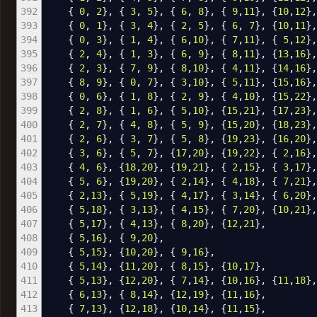
392
{
0
,
2
}
,
{
3
,
5
}
,
{
6
,
8
}
,
{
9
,
11
}
,
{
10
,
12
}
393
{
0
,
1
}
,
{
3
,
4
}
,
{
2
,
5
}
,
{
6
,
7
}
,
{
10
,
11
}
394
{
0
,
3
}
,
{
1
,
4
}
,
{
6
,
10
}
,
{
7
,
11
}
,
{
5
,
12
}
395
{
2
,
4
}
,
{
1
,
3
}
,
{
6
,
9
}
,
{
8
,
11
}
,
{
13
,
16
}
396
{
2
,
3
}
,
{
7
,
9
}
,
{
8
,
10
}
,
{
4
,
11
}
,
{
14
,
16
}
397
{
8
,
9
}
,
{
0
,
7
}
,
{
3
,
10
}
,
{
5
,
11
}
,
{
15
,
16
}
398
{
0
,
6
}
,
{
1
,
8
}
,
{
2
,
9
}
,
{
4
,
10
}
,
{
15
,
22
}
399
{
2
,
8
}
,
{
1
,
6
}
,
{
5
,
10
}
,
{
15
,
21
}
,
{
17
,
23
}
400
{
2
,
7
}
,
{
4
,
8
}
,
{
5
,
9
}
,
{
15
,
20
}
,
{
18
,
23
}
401
{
2
,
6
}
,
{
3
,
7
}
,
{
5
,
8
}
,
{
19
,
23
}
,
{
16
,
20
}
402
{
3
,
6
}
,
{
5
,
7
}
,
{
17
,
20
}
,
{
19
,
22
}
,
{
2
,
16
}
403
{
4
,
6
}
,
{
18
,
20
}
,
{
19
,
21
}
,
{
2
,
15
}
,
{
3
,
17
}
404
{
5
,
6
}
,
{
19
,
20
}
,
{
2
,
14
}
,
{
4
,
18
}
,
{
7
,
21
}
405
{
2
,
13
}
,
{
5
,
19
}
,
{
4
,
17
}
,
{
3
,
14
}
,
{
6
,
20
}
406
{
5
,
18
}
,
{
3
,
13
}
,
{
4
,
15
}
,
{
7
,
20
}
,
{
10
,
21
}
407
{
5
,
17
}
,
{
4
,
13
}
,
{
8
,
20
}
,
{
12
,
21
}
,
408
{
5
,
16
}
,
{
9
,
20
}
,
409
{
5
,
15
}
,
{
10
,
20
}
,
{
9
,
16
}
,
410
{
5
,
14
}
,
{
11
,
20
}
,
{
8
,
15
}
,
{
10
,
17
}
,
411
{
5
,
13
}
,
{
12
,
20
}
,
{
7
,
14
}
,
{
10
,
16
}
,
{
11
,
18
}
,
412
{
6
,
13
}
,
{
8
,
14
}
,
{
12
,
19
}
,
{
11
,
16
}
,
413
{
7
,
13
}
,
{
12
,
18
}
,
{
10
,
14
}
,
{
11
,
15
}
,