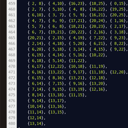
459
{
2
,
8
}
,
{
4
,
10
}
,
{
16
,
23
}
,
{
18
,
25
}
,
{
0
,
15
}
460
{
2
,
7
}
,
{
5
,
10
}
,
{
4
,
8
}
,
{
16
,
22
}
,
{
19
,
25
}
461
{
6
,
10
}
,
{
3
,
7
}
,
{
5
,
9
}
,
{
16
,
21
}
,
{
20
,
25
}
462
{
4
,
7
}
,
{
6
,
9
}
,
{
17
,
21
}
,
{
20
,
24
}
,
{
1
,
16
}
463
{
5
,
7
}
,
{
6
,
8
}
,
{
18
,
21
}
,
{
20
,
23
}
,
{
2
,
17
}
464
{
6
,
7
}
,
{
19
,
21
}
,
{
20
,
22
}
,
{
2
,
16
}
,
{
3
,
18
}
465
{
20
,
21
}
,
{
2
,
15
}
,
{
4
,
19
}
,
{
7
,
22
}
,
{
9
,
23
}
466
{
2
,
14
}
,
{
4
,
18
}
,
{
5
,
20
}
,
{
6
,
21
}
,
{
8
,
22
}
467
{
6
,
20
}
,
{
5
,
18
}
,
{
3
,
14
}
,
{
4
,
15
}
,
{
9
,
22
}
468
{
6
,
19
}
,
{
4
,
14
}
,
{
5
,
16
}
,
{
10
,
22
}
,
469
{
6
,
18
}
,
{
5
,
14
}
,
{
11
,
22
}
,
470
{
6
,
17
}
,
{
12
,
22
}
,
{
10
,
18
}
,
{
11
,
19
}
,
471
{
6
,
16
}
,
{
13
,
22
}
,
{
9
,
17
}
,
{
11
,
18
}
,
{
12
,
20
}
,
472
{
6
,
15
}
,
{
8
,
16
}
,
{
13
,
21
}
,
{
12
,
18
}
,
473
{
6
,
14
}
,
{
7
,
15
}
,
{
9
,
16
}
,
{
13
,
20
}
,
474
{
7
,
14
}
,
{
9
,
15
}
,
{
13
,
19
}
,
{
12
,
16
}
,
475
{
8
,
14
}
,
{
13
,
18
}
,
{
11
,
15
}
,
476
{
9
,
14
}
,
{
13
,
17
}
,
477
{
10
,
14
}
,
{
13
,
16
}
,
478
{
11
,
14
}
,
{
13
,
15
}
,
479
{
12
,
14
}
,
480
{
13
,
14
}
,