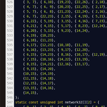
526
{
3
,
7
}
,
{
6
,
10
}
,
{
19
,
23
}
,
{
22
,
26
}
,
{
2
,
18
}
527
{
4
,
7
}
,
{
6
,
9
}
,
{
20
,
23
}
,
{
22
,
25
}
,
{
2
,
17
}
528
{
5
,
7
}
,
{
6
,
8
}
,
{
21
,
23
}
,
{
22
,
24
}
,
{
2
,
16
}
529
{
6
,
7
}
,
{
22
,
23
}
,
{
2
,
15
}
,
{
4
,
19
}
,
{
5
,
21
}
530
{
6
,
22
}
,
{
5
,
19
}
,
{
3
,
15
}
,
{
4
,
16
}
,
{
7
,
23
}
531
{
6
,
21
}
,
{
4
,
15
}
,
{
5
,
17
}
,
{
8
,
23
}
,
{
12
,
24
}
532
{
6
,
20
}
,
{
5
,
15
}
,
{
9
,
23
}
,
{
14
,
24
}
,
533
{
6
,
19
}
,
{
10
,
23
}
,
534
{
6
,
18
}
,
{
11
,
23
}
,
535
{
6
,
17
}
,
{
12
,
23
}
,
{
10
,
18
}
,
{
11
,
19
}
,
536
{
6
,
16
}
,
{
13
,
23
}
,
{
9
,
17
}
,
{
12
,
20
}
,
537
{
6
,
15
}
,
{
14
,
23
}
,
{
8
,
16
}
,
{
10
,
17
}
,
{
12
,
19
}
538
{
7
,
15
}
,
{
10
,
16
}
,
{
14
,
22
}
,
{
13
,
19
}
,
539
{
8
,
15
}
,
{
14
,
21
}
,
{
12
,
16
}
,
{
13
,
17
}
,
540
{
9
,
15
}
,
{
14
,
20
}
,
541
{
10
,
15
}
,
{
14
,
19
}
,
542
{
11
,
15
}
,
{
14
,
18
}
,
543
{
12
,
15
}
,
{
14
,
17
}
,
544
{
13
,
15
}
,
{
14
,
16
}
,
545
{
14
,
15
}
,
546
}
;
547
static
const
unsigned
int
network32
[
]
[
2
]
=
{