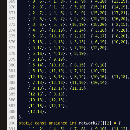
369
{
0
,
6
}
,
{
1
,
8
}
,
{
2
,
9
}
,
{
4
,
10
}
,
{
13
,
19
}
370
{
2
,
8
}
,
{
1
,
6
}
,
{
5
,
10
}
,
{
15
,
21
}
,
{
14
,
19
}
371
{
2
,
7
}
,
{
4
,
8
}
,
{
5
,
9
}
,
{
15
,
20
}
,
{
17
,
21
}
372
{
2
,
6
}
,
{
3
,
7
}
,
{
5
,
8
}
,
{
15
,
19
}
,
{
16
,
20
}
373
{
3
,
6
}
,
{
5
,
7
}
,
{
16
,
19
}
,
{
18
,
20
}
,
{
2
,
15
}
374
{
4
,
6
}
,
{
17
,
19
}
,
{
2
,
14
}
,
{
3
,
16
}
,
{
7
,
20
}
375
{
5
,
6
}
,
{
18
,
19
}
,
{
2
,
13
}
,
{
4
,
17
}
,
{
8
,
20
}
376
{
5
,
18
}
,
{
4
,
16
}
,
{
3
,
13
}
,
{
6
,
19
}
,
{
10
,
20
}
377
{
5
,
17
}
,
{
4
,
14
}
,
{
7
,
19
}
,
{
12
,
20
}
,
378
{
5
,
16
}
,
{
4
,
13
}
,
{
8
,
19
}
,
379
{
5
,
15
}
,
{
9
,
19
}
,
380
{
5
,
14
}
,
{
10
,
19
}
,
{
8
,
15
}
,
{
9
,
16
}
,
381
{
5
,
13
}
,
{
11
,
19
}
,
{
7
,
14
}
,
{
10
,
17
}
,
382
{
12
,
19
}
,
{
6
,
13
}
,
{
8
,
14
}
,
{
10
,
16
}
,
{
11
,
18
}
,
383
{
7
,
13
}
,
{
12
,
18
}
,
{
11
,
16
}
,
{
10
,
14
}
,
384
{
8
,
13
}
,
{
12
,
17
}
,
{
11
,
15
}
,
385
{
12
,
16
}
,
{
9
,
13
}
,
386
{
10
,
13
}
,
{
12
,
15
}
,
387
{
11
,
13
}
,
{
12
,
14
}
,
388
{
12
,
13
}
,
389
}
;
390
static
const
unsigned
int
network27
[
]
[
2
]
=
{
391
{
1
,
2
}
,
{
4
,
5
}
,
{
7
,
8
}
,
{
9
,
10
}
,
{
11
,
12
}